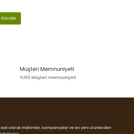
Gönder
Müşteri Memnuniyeti
%100 Müşteri memnuniyeti
kayıt olarak indirimler, kampanyalar ve en yeni ürünlerden
abilirsiniz.