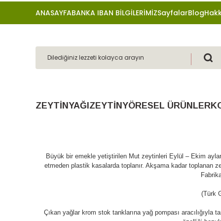
ANASAYFA
BANKA IBAN BİLGİLERİMİZ
Sayfalar
Blog
Hakk
ZEYTİNYAĞI
ZEYTİN
YÖRESEL ÜRÜNLER
K
Büyük bir emekle yetiştirilen Mut zeytinleri Eylül – Ekim ayl
etmeden plastik kasalarda toplanır. Akşama kadar toplanan zey
Fabrika
(Türk 
Çıkan yağlar krom stok tanklarına yağ pompası aracılığıyla taş