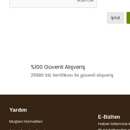
İptal
%100 Güvenli Alışveriş
256Bit SSL Sertifikası ile güvenli alışveriş
Yardım
E-Bülten
Müşteri Hizmetleri
Haber listemize 
ilk siz haberdar ol