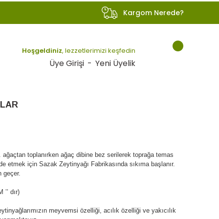
Kargom Nerede?
Hoşgeldiniz
, lezzetlerimizi keşfedin
Üye Girişi
-
Yeni Üyelik
LAR
r. ağaçtan toplanırken ağaç dibine bez serilerek toprağa temas
elde etmek için Sazak Zeytinyağı Fabrikasında sıkıma başlanır.
n geçer.
’’ dır)
tinyağlarımızın meyvemsi özelliği, acılık özelliği ve yakıcılık