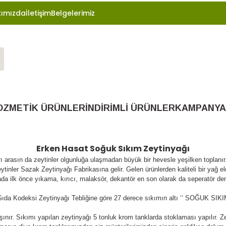
ımızda
İletişim
Belgelerimiz
OZMETİK ÜRÜNLER
İNDİRİMLİ ÜRÜNLER
KAMPANYA
Erken Hasat Soğuk Sıkım Zeytinyağı
arı arasın da zeytinler olgunluğa ulaşmadan büyük bir hevesle yeşilken toplanı
tinler Sazak Zeytinyağı Fabrikasına gelir. Gelen ürünlerden kaliteli bir yağ 
da ilk önce yıkama, kırıcı, malaksör, dekantör en son olarak da seperatör de
Gıda Kodeksi Zeytinyağı Tebliğine göre 27 derece sıkımın altı ‘’ SOĞUK SIKIM 
ınır. Sıkımı yapılan zeytinyağı 5 tonluk krom tanklarda stoklaması yapılır. Zey