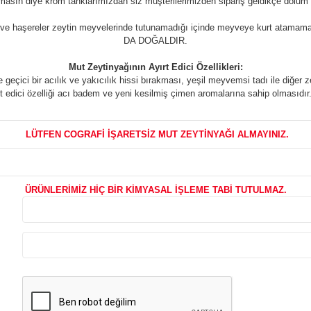
lmasın diye krom tanklarımızdan siz müşterilerimizden sipariş geldikçe dolu
urt ve haşereler zeytin meyvelerinde tutunamadığı içinde meyveye kurt 
DA DOĞALDIR.
Mut Zeytinyağının Ayırt Edici Özellikleri:
geçici bir acılık ve yakıcılık hissi bırakması, yeşil meyvemsi tadı ile diğer
rt edici özelliği acı badem ve yeni kesilmiş çimen aromalarına sahip olmasıdır. A
LÜTFEN COGRAFİ İŞARETSİZ MUT ZEYTİNYAĞI ALMAYINIZ.
ÜRÜNLERİMİZ HİÇ BİR KİMYASAL İŞLEME TABİ TUTULMAZ.