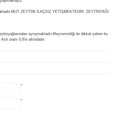
m yapmaktayız.
atamamaktadır.MUT ZEYTİNİ İLAÇSIZ YETİŞMEKTEDİR. ZEYTİNYAĞI
 zeytinyağlarından ayrışmaktadır.Meyvemsiliği ile dikkat çeken bu
sit oranı 0,8'in altındadır.
*
*