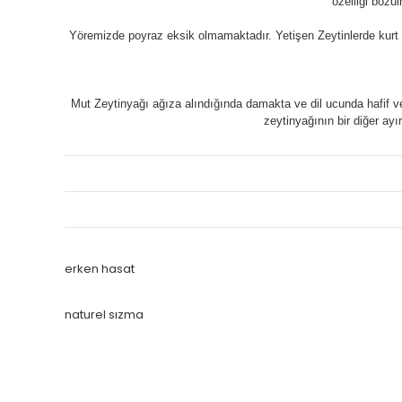
özelliği bozu
Yöremizde poyraz eksik olmamaktadır. Yetişen Zeytinlerde k
Mut Zeytinyağı ağıza alındığında damakta ve dil ucunda hafif ve 
zeytinyağının bir diğer ayı
erken hasat
naturel sızma