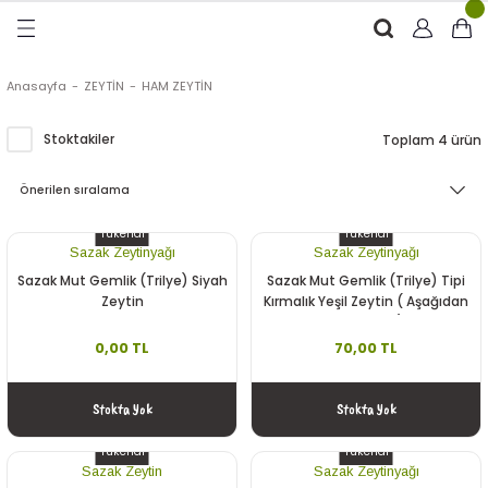
Geri Dön
Geri Dön
Geri Dön
Geri Dön
RÜNLER
ÜRÜNLER
Anasayfa
ZEYTİN
HAM ZEYTİN
ytinyağı (Soğuk Sıkım)
e
ği Kolonyası
Stoktakiler
Toplam 4 ürün
Zeytinyağı
tin
rünleri (Zeytinyağlı)
Tükendi
Tükendi
 Zeytinyağı
e
nçiçeği)
Sazak Zeytinyağı
Sazak Zeytinyağı
Sazak Mut Gemlik (Trilye) Siyah
Sazak Mut Gemlik (Trilye) Tipi
Zeytin
Kırmalık Yeşil Zeytin ( Aşağıdan
KG Seçiniz)
0,00 TL
70,00 TL
eytin
Stokta Yok
Stokta Yok
Tükendi
Tükendi
Sazak Zeytin
Sazak Zeytinyağı