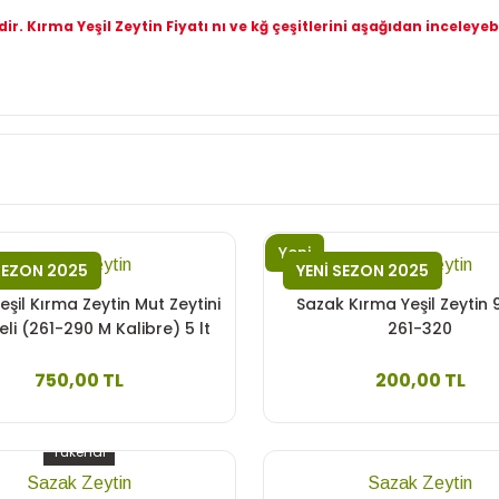
'dir. Kırma Yeşil Zeytin Fiyatı nı ve kğ çeşitlerini aşağıdan inceleyebi
Yeni
Sazak Zeytin
Sazak Zeytin
SEZON 2025
YENİ SEZON 2025
eşil Kırma Zeytin Mut Zeytini
Sazak Kırma Yeşil Zeytin 
neli (261-290 M Kalibre) 5 lt
261-320
Pet
750,00 TL
200,00 TL
Tükendi
Sazak Zeytin
Sazak Zeytin