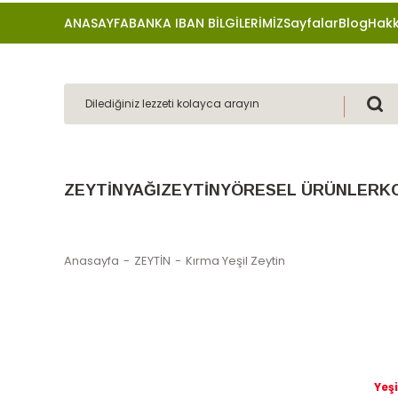
ANASAYFA
BANKA IBAN BİLGİLERİMİZ
Sayfalar
Blog
Hakk
ZEYTİNYAĞI
ZEYTİN
YÖRESEL ÜRÜNLER
K
Anasayfa
ZEYTİN
Kırma Yeşil Zeytin
Yeşi