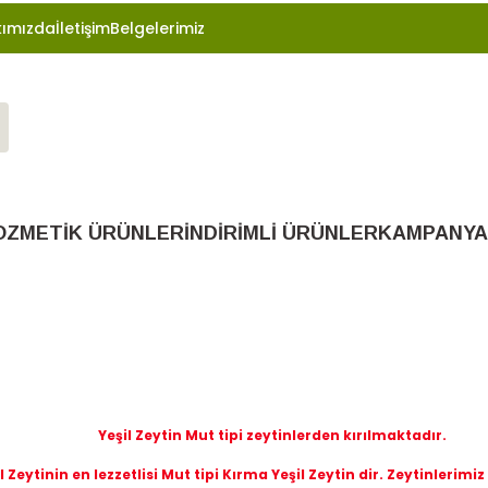
ımızda
İletişim
Belgelerimiz
OZMETİK ÜRÜNLER
İNDİRİMLİ ÜRÜNLER
KAMPANYA
Yeşil Zeytin Mut tipi zeytinlerden kırılmaktadır.
l Zeytinin en lezzetlisi Mut tipi Kırma Yeşil Zeytin dir. Zeytinlerimi