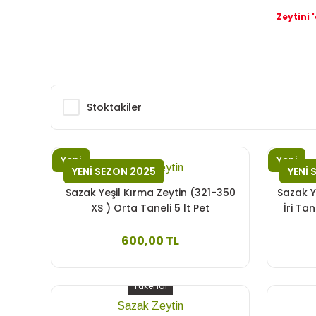
Zeytini 
Stoktakiler
Yeni
Yeni
Sazak Zeytin
YENİ SEZON 2025
YENİ 
Sazak Yeşil Kırma Zeytin (321-350
Sazak Y
XS ) Orta Taneli 5 lt Pet
İri Ta
600,00 TL
Tükendi
Sazak Zeytin