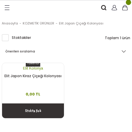
Geri Dön
Geri Dön
Geri Dön
Geri Dön
RÜNLER
ÜRÜNLER
Anasayfa
KOZMETİK ÜRÜNLER
Elit Japon Çiçeği Kolonyası
ytinyağı (Soğuk Sıkım)
e
ği Kolonyası
Stoktakiler
Toplam 1 ürün
Zeytinyağı
tin
rünleri (Zeytinyağlı)
Tükendi
 Zeytinyağı
e
nçiçeği)
Elit Kolonya
Elit Japon Kiraz Çiçeği Kolonyası
0,00 TL
eytin
Stokta Yok