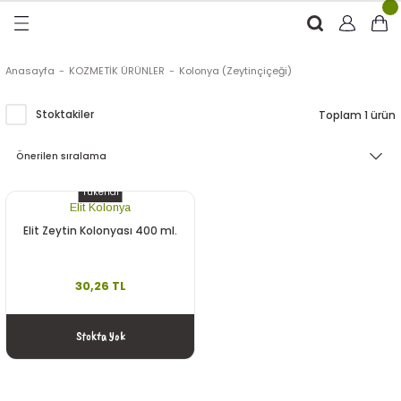
Geri Dön
Geri Dön
Geri Dön
Geri Dön
RÜNLER
ÜRÜNLER
Anasayfa
KOZMETİK ÜRÜNLER
Kolonya (Zeytinçiçeği)
ytinyağı (Soğuk Sıkım)
e
ği Kolonyası
Stoktakiler
Toplam 1 ürün
Zeytinyağı
tin
rünleri (Zeytinyağlı)
Tükendi
 Zeytinyağı
e
nçiçeği)
Elit Kolonya
Elit Zeytin Kolonyası 400 ml.
30,26 TL
eytin
Stokta Yok