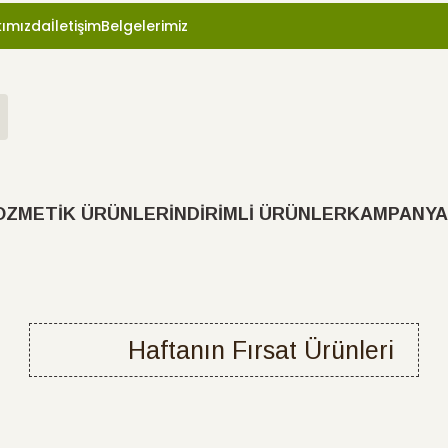
ımızda
İletişim
Belgelerimiz
OZMETİK ÜRÜNLER
İNDİRİMLİ ÜRÜNLER
KAMPANYA
Haftanın Fırsat Ürünleri
Yeni