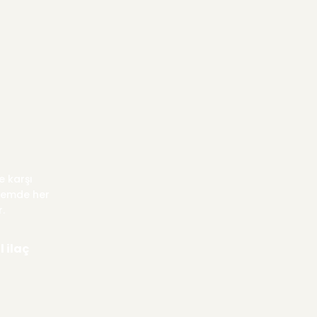
650,00 TL
e karşı
önemde her
.
 ilaç