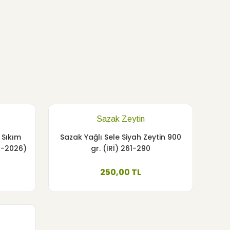
Sazak Zeytin
 Sıkım
Sazak Yağlı Sele Siyah Zeytin 900
5-2026)
gr. (İRİ) 261-290
Zeytinyağı
250,00 TL
LT Teneke Ambalaj (Yeni Sezon 2025-2026)
50,00 TL