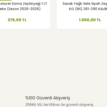
aturel Sızma Zeytinyağı 1 LT
Sazak Yağlı Sele Siyah Zey
Yeni
Sazak Zeytin
eke (Sezon 2025-2026)
KG (İRİ) 261-290 KALİ
YENİ SEZON 2025
Sazak Kırma Yeşil Zeytin 900 gr 261-320
375,00 TL
1.000,00 TL
200,00 TL
 Bitkisel El Yüz Vücut Sabunu 1 KG
%100 Güvenli Alışveriş
256Bit SSL Sertifikası ile güvenli alışveriş