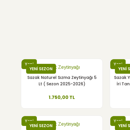
3'LÜ AVANTAJ PAKETİ - NATUREL SIZMA ZEYTİNYAĞI 5 
3.250,00
Yeni
Sazak Zeytiny
YENİ SEZON
Sazak Domat Erken Hasat Soğuk Sıkım Zeytinyağı 
Yeni
Yeni
Sazak Zeytinyağı
YENİ SEZON
YENİ 
600,00 TL
Sazak Naturel Sızma Zeytinyağı 5
Sazak Y
Lt ( Sezon 2025-2026)
İri Ta
Yeni
Sazak Zeytinyağı
ÇOK AL AZ ÖDE
1.750,00 TL
Sazak Naturel Birinci Zeytinyağı PET Ambalaj 5 L
1.550,00 TL
Yeni
Yeni
Sazak Zeytinyağı
YENİ SEZON
YENİ 