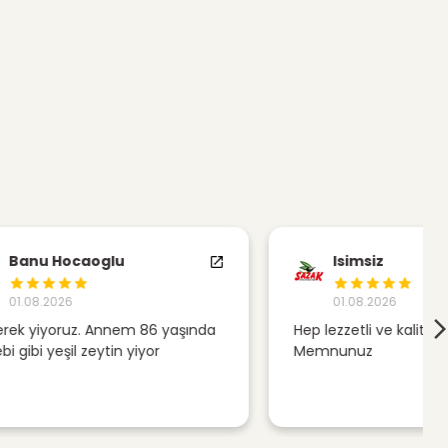
1-290 M Kalibre) 5 lt Pet
İ) 261-290 KALİBRE
Isimsiz
01.08.2026
 yaşında
Hep lezzetli ve kaliteli ürünler.
zak Zeytinyağı
r
Memnunuz
(Harap) Zeytinyağı 750 ML