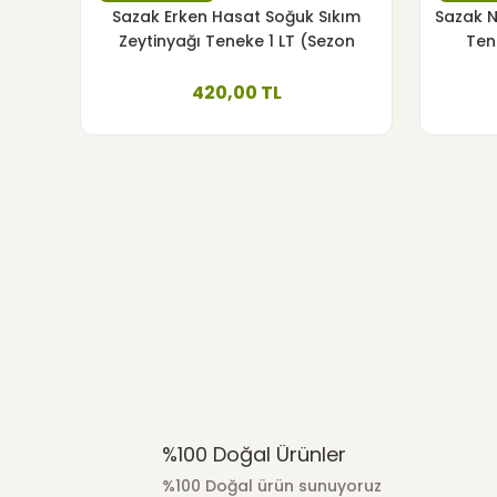
Sazak Erken Hasat Soğuk Sıkım
Sazak N
Sazak Zeytin
Zeytinyağı Teneke 1 LT (Sezon
Ten
2025-2026)
Sazak Yağlı Sele Siyah Zeytin 900 gr. (İRİ) 261-290
420,00 TL
250,00 TL
Tükendi
Sazak Antik Hamam Kokulu Zeytinyağlı Sabun Doğal
275,00 TL
%100 Doğal Ürünler
%100 Doğal ürün sunuyoruz