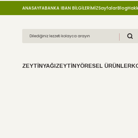
ANASAYFA
BANKA IBAN BİLGİLERİMİZ
Sayfalar
Blog
Hakk
ZEYTİNYAĞI
ZEYTİN
YÖRESEL ÜRÜNLER
K
Yeni