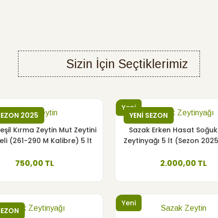
LT - YEŞİL KIRMA ZEYTİN - SİYAH YAĞLI SELE
 TL
Sizin İçin Seçtiklerimiz
ağı
1 LT Cam Şişe ( Yeni Sezon 2025-2026)
Yeni
Sazak Zeytin
Sazak Zeytinyağı
SEZON 2025
YENİ SEZON
eşil Kırma Zeytin Mut Zeytini
Sazak Erken Hasat Soğuk
neli (261-290 M Kalibre) 5 lt
Zeytinyağı 5 lt (Sezon 202
Yeni
Pet
Sazak 
YENİ SEZON 2025
750,00 TL
2.000,00 TL
T (Sezon 2025-2026)
Sazak Naturel Birinci Zeytinyağı 5 
1.6
Yeni
Sazak Zeytinyağı
Sazak Zeytin
SEZON