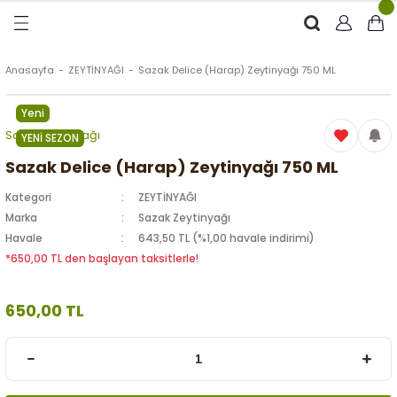
Geri Dön
Geri Dön
Geri Dön
Geri Dön
RÜNLER
ÜRÜNLER
Anasayfa
ZEYTİNYAĞI
Sazak Delice (Harap) Zeytinyağı 750 ML
Yeni
ytinyağı (Soğuk Sıkım)
e
ği Kolonyası
Sazak Zeytinyağı
YENİ SEZON
Zeytinyağı
tin
rünleri (Zeytinyağlı)
Sazak Delice (Harap) Zeytinyağı 750 ML
Kategori
ZEYTİNYAĞI
 Zeytinyağı
e
nçiçeği)
Marka
Sazak Zeytinyağı
Havale
643,50 TL (%1,00 havale indirimi)
*650,00 TL den başlayan taksitlerle!
eytin
650,00 TL