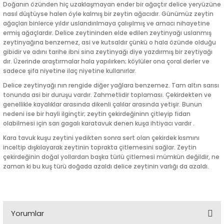
Doğanın özünden hiç uzaklaşmayan ender bir ağaçtır delice yeryüzüne
nasıl düştüyse halen öyle kalmış bir zeytin ağacıdır. Günümüz zeytin
ağaçları binlerce yıldır uslandırılmaya çalışılmış ve amacı nihayetine
ermiş ağaçlardır. Delice zeytininden elde edilen zeytinyağı uslanmış
zeytinyağına benzemez, asi ve kutsaldır çünkü o hala özünde olduğu
gibidir ve adını tarihe ibni sina zeytinyağı diye yazdırmış bir zeytiyağı
dır. Üzerinde araştırmalar hala yapılırken; köylüler ona çoral derler ve
sadece şifa niyetine ilaç niyetine kullanırlar.
Delice zeytinyağı nın rengide diğer yağlara benzemez. Tam altın sarısı
tonunda asi bir duruşu vardır. Zahmetlidir toplaması. Çekirdekten ve
genellikle kayalıklar arasında dikenli çalılar arasında yetişir. Bunun
nedeni ise bir hayli ilginçtir; zeytin çekirdeğininn çitleyip fidan
olabilmesi için sarı gagalı karatavuk denen kuşa ihtiyacı vardır .
Kara tavuk kuşu zeytini yedikten sonra sert olan çekirdek kısmını
inceltip dışkılayarak zeytinin toprakta çitlemesini sağlar. Zeytin
çekirdeğinin doğal yollardan başka türlü çitlemesi mümkün değildir, ne
zaman ki bu kuş türü doğada azaldı delice zeytinin varlığı da azaldı.
Yorumlar