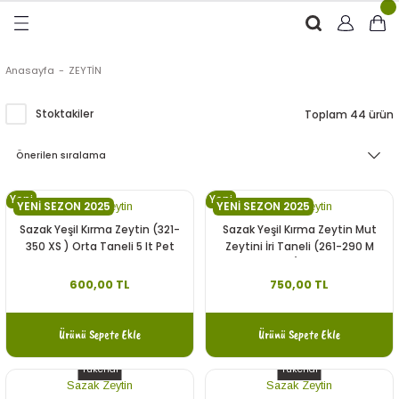
Geri Dön
Geri Dön
Geri Dön
Geri Dön
RÜNLER
ÜRÜNLER
Anasayfa
ZEYTİN
ytinyağı (Soğuk Sıkım)
e
ği Kolonyası
Stoktakiler
Toplam 44 ürün
Zeytinyağı
tin
rünleri (Zeytinyağlı)
Yeni
Yeni
 Zeytinyağı
e
nçiçeği)
YENİ SEZON 2025
YENİ SEZON 2025
Sazak Zeytin
Sazak Zeytin
Sazak Yeşil Kırma Zeytin (321-
Sazak Yeşil Kırma Zeytin Mut
350 XS ) Orta Taneli 5 lt Pet
Zeytini İri Taneli (261-290 M
Kalibre) 5 lt Pet
600,00 TL
750,00 TL
eytin
Ürünü Sepete Ekle
Ürünü Sepete Ekle
Tükendi
Tükendi
Sazak Zeytin
Sazak Zeytin