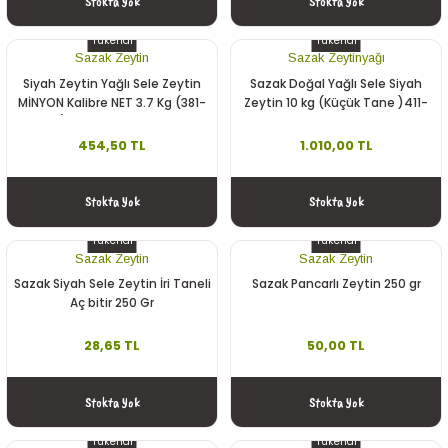
Stokta Yok
Stokta Yok
Tükendi
Tükendi
Sazak Zeytin
Sazak Zeytinyağı
Siyah Zeytin Yağlı Sele Zeytin
Sazak Doğal Yağlı Sele Siyah
MİNYON Kalibre NET 3.7 Kg (381-
Zeytin 10 kg (Küçük Tane )411-
410 3XS) Doğal Fermente Küçük
470 Kalibre 4xs
Boy
454,50 TL
1.010,00 TL
Stokta Yok
Stokta Yok
Tükendi
Tükendi
Sazak Zeytin
Sazak Zeytin
Sazak Siyah Sele Zeytin İri Taneli
Sazak Pancarlı Zeytin 250 gr
Aç bitir 250 Gr
28,65 TL
50,00 TL
Stokta Yok
Stokta Yok
Tükendi
Tükendi