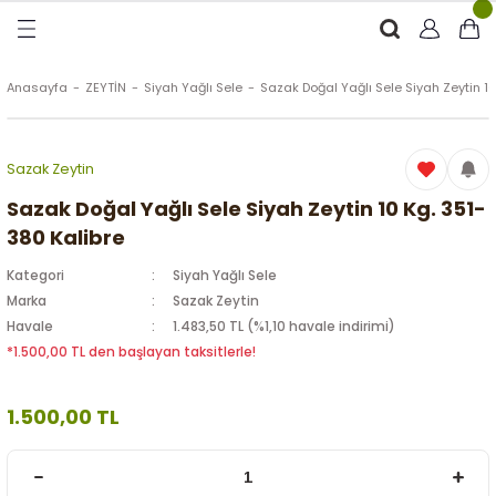
Geri Dön
Geri Dön
Geri Dön
Geri Dön
RÜNLER
ÜRÜNLER
Anasayfa
ZEYTİN
Siyah Yağlı Sele
Sazak Doğal Yağlı Sele Siyah Zeytin 10
ytinyağı (Soğuk Sıkım)
e
ği Kolonyası
Sazak Zeytin
Zeytinyağı
tin
rünleri (Zeytinyağlı)
Sazak Doğal Yağlı Sele Siyah Zeytin 10 Kg. 351-
380 Kalibre
 Zeytinyağı
e
nçiçeği)
Kategori
Siyah Yağlı Sele
Marka
Sazak Zeytin
Havale
1.483,50 TL (%1,10 havale indirimi)
*1.500,00 TL den başlayan taksitlerle!
eytin
1.500,00 TL