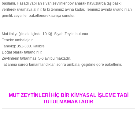
başlanır. Hasadı yapılan siyah zeytinler boylanarak havuzlarda taş baskı
verilerek uyumaya alınır, ta ki temmuz ayına kadar. Temmuz ayında uyandırılan
gemlik zeytinler paketlenerek satışa sunulur.
Mut tipi yağlı sele içinde 10 Kğ. Siyah Zeytin bulunur.
Teneke ambalajdır.
Tane/kg: 351-380. Kalibre
Doğal olarak tatlandırılır.
Zeytinlerin tatlanması 5-6 ayı bulmaktadır.
Tatlanma süreci tamamlandıktan sonra ambalaj çeşidine göre paketlenir.
MUT ZEYTİNLERİ HİÇ BİR KİMYASAL İŞLEME TABİ
TUTULMAMAKTADIR.