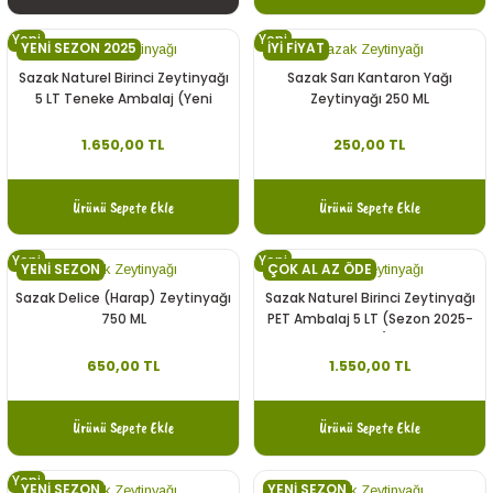
Yeni
Yeni
YENİ SEZON 2025
İYİ FİYAT
Sazak Zeytinyağı
Sazak Zeytinyağı
Sazak Naturel Birinci Zeytinyağı
Sazak Sarı Kantaron Yağı
5 LT Teneke Ambalaj (Yeni
Zeytinyağı 250 ML
Sezon 2025-2026)
1.650,00 TL
250,00 TL
Ürünü Sepete Ekle
Ürünü Sepete Ekle
Yeni
Yeni
YENİ SEZON
ÇOK AL AZ ÖDE
Sazak Zeytinyağı
Sazak Zeytinyağı
Sazak Delice (Harap) Zeytinyağı
Sazak Naturel Birinci Zeytinyağı
750 ML
PET Ambalaj 5 LT (Sezon 2025-
2026)
650,00 TL
1.550,00 TL
Ürünü Sepete Ekle
Ürünü Sepete Ekle
Yeni
YENİ SEZON
YENİ SEZON
Sazak Zeytinyağı
Sazak Zeytinyağı