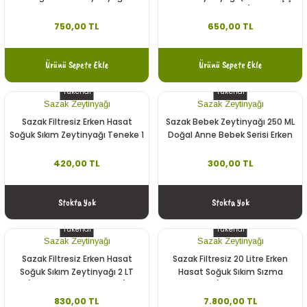
Hediyelik )
750,00 TL
650,00 TL
Ürünü Sepete Ekle
Ürünü Sepete Ekle
Tükendi
Tükendi
Sazak Zeytinyağı
Sazak Zeytinyağı
Sazak Filtresiz Erken Hasat
Sazak Bebek Zeytinyağı 250 ML
Soğuk Sıkım Zeytinyağı Teneke 1
Doğal Anne Bebek Serisi Erken
Lt ( Yeni Sezon 2025-2026)
Hasat Soğuk Sıkım Naturel
Zeytinyağı 0.3 Asit
420,00 TL
300,00 TL
Stokta Yok
Stokta Yok
Tükendi
Tükendi
Sazak Zeytinyağı
Sazak Zeytinyağı
Sazak Filtresiz Erken Hasat
Sazak Filtresiz 20 Litre Erken
Soğuk Sıkım Zeytinyağı 2 LT
Hasat Soğuk Sıkım Sızma
(Yeni Sezon 2025-2026)
Zeytinyağı ( Yeni Sezon 2025-
2026)
830,00 TL
7.800,00 TL