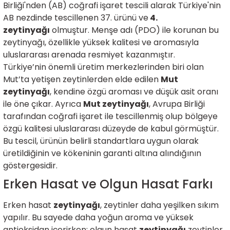
Birliği'nden (AB) coğrafi işaret tescili alarak Türkiye'nin
AB nezdinde tescillenen 37. ürünü ve
4.
zeytinyağı
olmuştur. Menşe adı (PDO) ile korunan bu
zeytinyağı, özellikle yüksek kalitesi ve aromasıyla
uluslararası arenada resmiyet kazanmıştır.
Türkiye’nin önemli üretim merkezlerinden biri olan
Mut’ta yetişen zeytinlerden elde edilen
Mut
zeytinyağı
, kendine özgü aroması ve düşük asit oranı
ile öne çıkar. Ayrıca
Mut zeytinyağı
, Avrupa Birliği
tarafından coğrafi işaret ile tescillenmiş olup bölgeye
özgü kalitesi uluslararası düzeyde de kabul görmüştür.
Bu tescil, ürünün belirli standartlara uygun olarak
üretildiğinin ve kökeninin garanti altına alındığının
göstergesidir.
Erken Hasat ve Olgun Hasat Farkı
Erken hasat
zeytinyağı
, zeytinler daha yeşilken sıkım
yapılır. Bu sayede daha yoğun aroma ve yüksek
antioksidan içerirken; olgun hasat
zeytinyağı
zeytinler