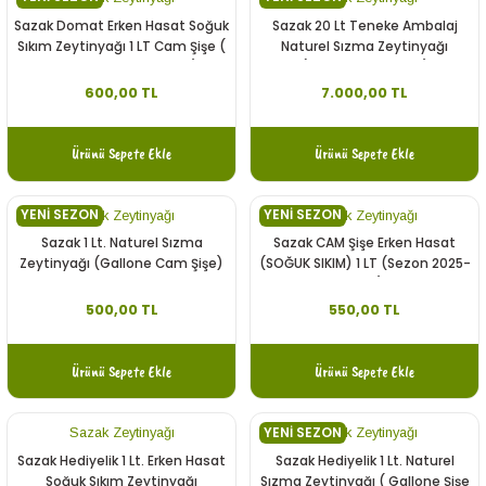
Sazak Domat Erken Hasat Soğuk
Sazak 20 Lt Teneke Ambalaj
Sıkım Zeytinyağı 1 LT Cam Şişe (
Naturel Sızma Zeytinyağı
Yeni Sezon 2025-2026)
(Sezon 2025-2026)
600,00 TL
7.000,00 TL
Ürünü Sepete Ekle
Ürünü Sepete Ekle
YENİ SEZON
YENİ SEZON
Sazak Zeytinyağı
Sazak Zeytinyağı
Sazak 1 Lt. Naturel Sızma
Sazak CAM Şişe Erken Hasat
Zeytinyağı (Gallone Cam Şişe)
(SOĞUK SIKIM) 1 LT (Sezon 2025-
2026)
500,00 TL
550,00 TL
Ürünü Sepete Ekle
Ürünü Sepete Ekle
YENİ SEZON
Sazak Zeytinyağı
Sazak Zeytinyağı
Sazak Hediyelik 1 Lt. Erken Hasat
Sazak Hediyelik 1 Lt. Naturel
Soğuk Sıkım Zeytinyağı
Sızma Zeytinyağı ( Gallone Şişe