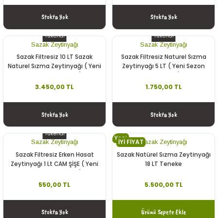
Stokta Yok
Stokta Yok
Tükendi
Tükendi
Sazak Zeytinyağı
Sazak Zeytinyağı
Sazak Filtresiz 10 LT Sazak
Sazak Filtresiz Naturel Sızma
Naturel Sızma Zeytinyağı ( Yeni
Zeytinyağı 5 LT ( Yeni Sezon
Sezon 2025-2026)
2025-2026)
3.450,00 TL
1.750,00 TL
Stokta Yok
Stokta Yok
Tükendi
Yeni
İYİ FİYAT
Sazak Zeytinyağı
Sazak Zeytinyağı
Sazak Filtresiz Erken Hasat
Sazak Natürel Sızma Zeytinyağı
Zeytinyağı 1 Lt CAM ŞİŞE ( Yeni
18 LT Teneke
Sezon 2025-2026)
550,00 TL
5.500,00 TL
Stokta Yok
Ürünü Sepete Ekle