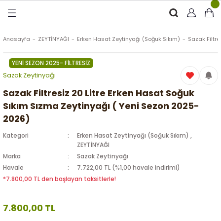
Geri Dön
Geri Dön
Geri Dön
Geri Dön
RÜNLER
ÜRÜNLER
Anasayfa
ZEYTİNYAĞI
Erken Hasat Zeytinyağı (Soğuk Sıkım)
Sazak Filtr
YENİ SEZON 2025- FİLTRESİZ
ytinyağı (Soğuk Sıkım)
e
ği Kolonyası
Sazak Zeytinyağı
Zeytinyağı
tin
rünleri (Zeytinyağlı)
Sazak Filtresiz 20 Litre Erken Hasat Soğuk
Sıkım Sızma Zeytinyağı ( Yeni Sezon 2025-
 Zeytinyağı
e
nçiçeği)
2026)
Kategori
Erken Hasat Zeytinyağı (Soğuk Sıkım)
,
ZEYTİNYAĞI
Marka
Sazak Zeytinyağı
eytin
Havale
7.722,00 TL (%1,00 havale indirimi)
*7.800,00 TL den başlayan taksitlerle!
7.800,00 TL