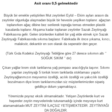
Asit oranı 0,5 gelmektedir
Büyük bir emekle yetiştirilen Mut zeytinleri Eylül – Ekim ayları arasın da
zeytinler olgunluğa ulaşmadan büyük bir hevesle yeşilken toplanır. ağaçtan
toplanırken ağaç dibine bez serilerek toprağa temas etmeden plastik
kasalarda toplanır. Akşama kadar toplanan zeytinler Sazak Zeytinyağı
Fabrikasına gelir. Gelen ürünlerden kaliteli bir yağ elde etmek için Sazak
Zeytinyağı Fabrikasında sıkıma başlanır. Fabrikada ilk önce yıkama, kırıcı,
malaksör, dekantör en son olarak da seperatör den geçer.
(Türk Gıda Kodeksi Zeytinyağı Tebliğine göre 27 derece sıkımın altı ‘’
SOĞUK SIKIM ’’ dır)
Çıkan yağlar krom stok tanklarına yağ pompası aracılığıyla taşınır. Sıkımı
yapılan zeytinyağı 5 tonluk krom tanklarda stoklaması yapılır.
Zeytinyağlarımızın meyvemsi özelliği, acılık özelliği ve yakıcılık özelliği
bozulmasın diye krom tanklarımızdan siz müşterilerimizden sipariş
geldikçe dolum yapmaktayız.
Yöremizde poyraz eksik olmamaktadır. Yetişen Zeytinlerde kurt ve
haşereler zeytin meyvelerinde tutunamadığı içinde meyveye kurt
atamamaktadır.MUT ZEYTİNİ İLAÇSIZ YETİŞMEKTEDİR. ZEYTİNYAĞI
DA DOĞALDIR.