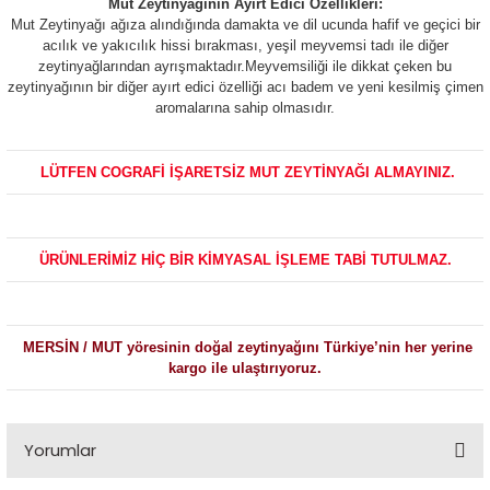
Mut Zeytinyağının Ayırt Edici Özellikleri:
Mut Zeytinyağı ağıza alındığında damakta ve dil ucunda hafif ve geçici bir
acılık ve yakıcılık hissi bırakması, yeşil meyvemsi tadı ile diğer
zeytinyağlarından ayrışmaktadır.Meyvemsiliği ile dikkat çeken bu
zeytinyağının bir diğer ayırt edici özelliği acı badem ve yeni kesilmiş çimen
aromalarına sahip olmasıdır.
LÜTFEN COGRAFİ İŞARETSİZ MUT ZEYTİNYAĞI ALMAYINIZ.
ÜRÜNLERİMİZ HİÇ BİR KİMYASAL İŞLEME TABİ TUTULMAZ.
MERSİN / MUT yöresinin doğal zeytinyağını Türkiye’nin her yerine
kargo ile ulaştırıyoruz.
Yorumlar