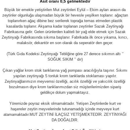
Asit oranı 0,5 gelmektedir
Büyük bir emekle yetiştirilen Mut zeytinleri Eylül – Ekim ayları arasın da
zeytinler olgunluğa ulaşmadan büyük bir hevesle yeşilken toplanır. ağaçtan
toplanırken ağaç dibine bez serilerek toprağa temas etmeden plastik
kasalarda toplanır. Akşama kadar toplanan zeytinler Sazak Zeytinyağı
Fabrikasına gelir. Gelen ürünlerden kaliteli bir yağ elde etmek için Sazak
Zeytinyağı Fabrikasında sıkıma başlanır. Fabrikada ilk önce yıkama, kırıcı,
malaksör, dekantör en son olarak da seperatör den geçer.
(Türk Gıda Kodeksi Zeytinyağı Tebliğine göre 27 derece sıkımın altı ‘’
SOĞUK SIKIM ’’ dır)
Çıkan yağlar krom stok tanklarına yağ pompası aracılığıyla taşınır. Sıkımı
yapılan zeytinyağı 5 tonluk krom tanklarda stoklaması yapılır.
Zeytinyağlarımızın meyvemsi özelliği, acılık özelliği ve yakıcılık özelliği
bozulmasın diye krom tanklarımızdan siz müşterilerimizden sipariş
geldikçe dolum yapmaktayız.
Yöremizde poyraz eksik olmamaktadır. Yetişen Zeytinlerde kurt ve
haşereler zeytin meyvelerinde tutunamadığı içinde meyveye kurt
atamamaktadır.MUT ZEYTİNİ İLAÇSIZ YETİŞMEKTEDİR. ZEYTİNYAĞI
DA DOĞALDIR.