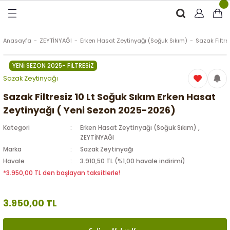
Geri Dön
Geri Dön
Geri Dön
Geri Dön
RÜNLER
ÜRÜNLER
Anasayfa
ZEYTİNYAĞI
Erken Hasat Zeytinyağı (Soğuk Sıkım)
Sazak Filtr
YENİ SEZON 2025- FİLTRESİZ
ytinyağı (Soğuk Sıkım)
e
ği Kolonyası
Sazak Zeytinyağı
Zeytinyağı
tin
rünleri (Zeytinyağlı)
Sazak Filtresiz 10 Lt Soğuk Sıkım Erken Hasat
Zeytinyağı ( Yeni Sezon 2025-2026)
 Zeytinyağı
e
nçiçeği)
Kategori
Erken Hasat Zeytinyağı (Soğuk Sıkım)
,
ZEYTİNYAĞI
Marka
Sazak Zeytinyağı
Havale
3.910,50 TL (%1,00 havale indirimi)
eytin
*3.950,00 TL den başlayan taksitlerle!
3.950,00 TL