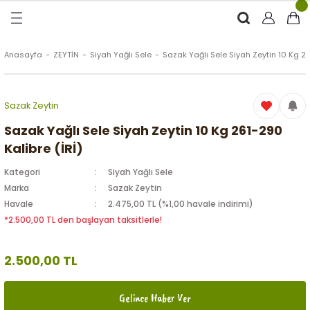
Geri Dön
Geri Dön
Geri Dön
Geri Dön
RÜNLER
ÜRÜNLER
Anasayfa
ZEYTİN
Siyah Yağlı Sele
Sazak Yağlı Sele Siyah Zeytin 10 Kg 26
ytinyağı (Soğuk Sıkım)
e
ği Kolonyası
Sazak Zeytin
Zeytinyağı
tin
rünleri (Zeytinyağlı)
Sazak Yağlı Sele Siyah Zeytin 10 Kg 261-290
Kalibre (İRİ)
 Zeytinyağı
e
nçiçeği)
Kategori
Siyah Yağlı Sele
Marka
Sazak Zeytin
Havale
2.475,00 TL (%1,00 havale indirimi)
*2.500,00 TL den başlayan taksitlerle!
eytin
2.500,00 TL
Gelince Haber Ver