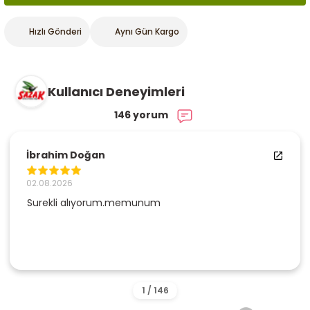
Hızlı Gönderi
Aynı Gün Kargo
Kullanıcı Deneyimleri
146 yorum
Serpil Şahin
02.08.2026
unum
Tek kelime ile mükemme