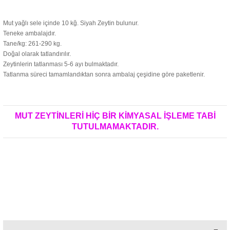
Mut yağlı sele içinde 10 kğ. Siyah Zeytin bulunur.
Teneke ambalajdır.
Tane/kg: 261-290 kg.
Doğal olarak tatlandırılır.
Zeytinlerin tatlanması 5-6 ayı bulmaktadır.
Tatlanma süreci tamamlandıktan sonra ambalaj çeşidine göre paketlenir.
MUT ZEYTİNLERİ HİÇ BİR KİMYASAL İŞLEME TABİ
TUTULMAMAKTADIR.