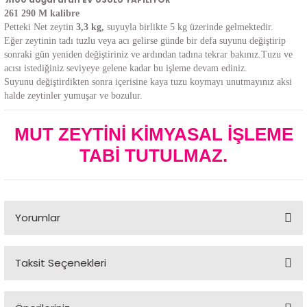
%100 doğal ürün EV USULÜ YAPILIYOR
261 290 M kalibre
Petteki Net zeytin
3,3 kg,
suyuyla birlikte 5 kg üzerinde gelmektedir.
Eğer zeytinin tadı tuzlu veya acı gelirse günde bir defa suyunu değiştirip
sonraki gün yeniden değiştiriniz ve ardından tadına tekrar bakınız.Tuzu ve
acısı istediğiniz seviyeye gelene kadar bu işleme devam ediniz.
Suyunu değiştirdikten sonra içerisine kaya tuzu koymayı unutmayınız aksi
halde zeytinler yumuşar ve bozulur.
MUT ZEYTİNİ KİMYASAL İŞLEME
TABİ TUTULMAZ.
Yorumlar
Bu ürüne ilk yorumu siz yapın!
Taksit Seçenekleri
Yorum Yaz