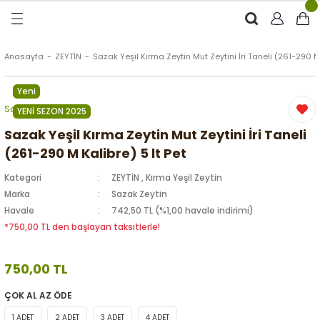
Geri Dön
Geri Dön
Geri Dön
Geri Dön
RÜNLER
ÜRÜNLER
Anasayfa
ZEYTİN
Sazak Yeşil Kırma Zeytin Mut Zeytini İri Taneli (261-290 M 
Yeni
ytinyağı (Soğuk Sıkım)
e
ği Kolonyası
Sazak Zeytin
YENİ SEZON 2025
Zeytinyağı
tin
rünleri (Zeytinyağlı)
Sazak Yeşil Kırma Zeytin Mut Zeytini İri Taneli
(261-290 M Kalibre) 5 lt Pet
 Zeytinyağı
e
nçiçeği)
Kategori
ZEYTİN
,
Kırma Yeşil Zeytin
Marka
Sazak Zeytin
Havale
742,50 TL (%1,00 havale indirimi)
*750,00 TL den başlayan taksitlerle!
eytin
750,00 TL
ÇOK AL AZ ÖDE
1 ADET
2 ADET
3 ADET
4 ADET