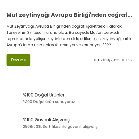
Mut zeytinyağı Avrupa Birliği'nden coğrafi işaret tescili aldı
Mut Zeytinyağı, Avrupa Birliği’nden coğrafi işaret tescili alarak
Türkiye’nin 37. tescilli ürünü oldu. Bu sayede Mut’un bereketli
topraklarında yetişen zeytinlerden elde edilen eşsiz zeytinyağı, artık
Avrupa’da da resmi olarak tanınıyor ve korunuyor. ????
Devamı
02/09/2025
11:12
%100 Doğal Ürünler
%100 Doğal ürün sunuyoruz
%100 Güvenli Alışveriş
256Bit SSL Sertifikası ile güvenli alışveriş