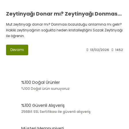
Zeytinyağı Donar mı? Zeytinyağı Donması İyi mi? | Sazak
Mut zeytinyağı donar mı? Donması bozulduğu anlamına mı gelir?
Hakiki zeytinyağının soğukta neden kristalleştiğini Sazak Zeytinyağı
ile öğrenin.
Devamı
13/02/2026
14:52
%100 Doğal Ürünler
%100 Doğal ürün sunuyoruz
%100 Güvenli Alışveriş
256Bit SSL Sertifikası ile güvenli alışveriş
Müşteri Memnuniyeti