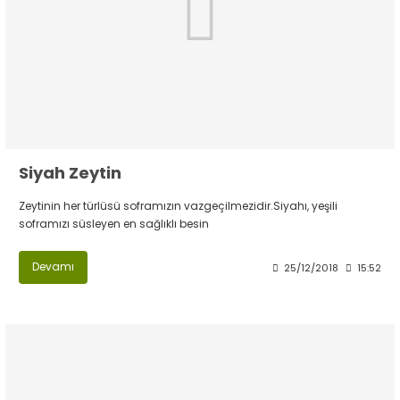
Siyah Zeytin
Zeytinin her türlüsü soframızın vazgeçilmezidir.Siyahı, yeşili
soframızı süsleyen en sağlıklı besin
Devamı
25/12/2018
15:52