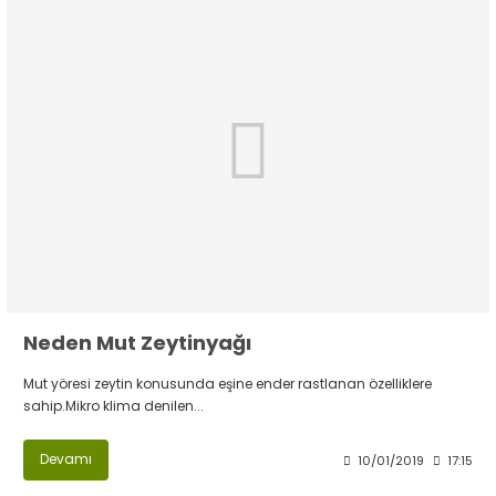
Neden Mut Zeytinyağı
Mut yöresi zeytin konusunda eşine ender rastlanan özelliklere
sahip.Mikro klima denilen...
Devamı
10/01/2019
17:15