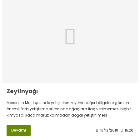
Zeytinyağı
Mersin ‘in Mut ilçesinde yetiştirilen zeytinin diğer bölgelere göre en
önemli farkı yetiştirme sürecinde ağaçlara ilaç verilmemesi hiçbir
kimyasal ilaca maruz kalmadan doğal yetiştirilmesi
Devamı
18/12/2018
15:26