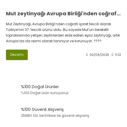
Mut zeytinyağı Avrupa Birliği'nden coğrafi işaret tescili aldı
Mut Zeytinyağı, Avrupa Birliği’nden coğrafi işaret tescili alarak
Türkiye’nin 37. tescilli ürünü oldu. Bu sayede Mut’un bereketli
topraklarında yetişen zeytinlerden elde edilen eşsiz zeytinyağı, artık
Avrupa’da da resmi olarak tanınıyor ve korunuyor. ????
Devamı
02/09/2025
11:12
%100 Doğal Ürünler
%100 Doğal ürün sunuyoruz
%100 Güvenli Alışveriş
256Bit SSL Sertifikası ile güvenli alışveriş