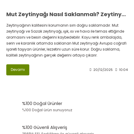
Mut Zeytinyağı Nasıl Saklanmalı? Zeytinyağınızı Bozan 3 Gizli Düşman ve Doğru Saklama Rehberi
Zeytinyağının kalitesini korumanın sırrı doğru saklamadır. Mut
zeytinyağı ve Sazak zeytinyağı, ışık, ısı ve hava ile temas ettiğinde
aromasını ve besin değerini kaybedebilir. Koyu renk ambalajda,
serin ve karanlık ortamda saklanan Mut zeytinyağı Avrupa coğrafi
işareti taşıyan ürünler, lezzetini uzun süre korur. Doğru saklama,
kaliteli zeytinyağının gerçek değerini ortaya çıkarır.
Devamı
20/12/2025
10:04
%100 Doğal Ürünler
%100 Doğal ürün sunuyoruz
%100 Güvenli Alışveriş