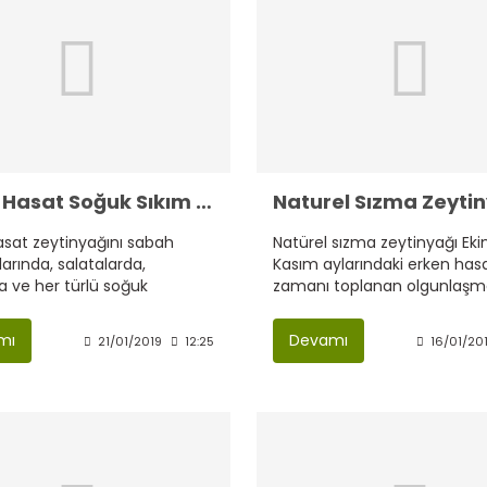
Erken Hasat Soğuk Sıkım Zeytinyağı
Naturel Sızma Zeyti
asat zeytinyağını sabah
Natürel sızma zeytinyağı Ek
larında, salatalarda,
Kasım aylarındaki erken has
da ve her türlü soğuk
zamanı toplanan olgunlaş
kullanabilirsiniz.
yeşil zeytinlerin soğuk sıkım
yöntemiyle sıkılmasıyla elde e
mı
Devamı
21/01/2019
12:25
16/01/20