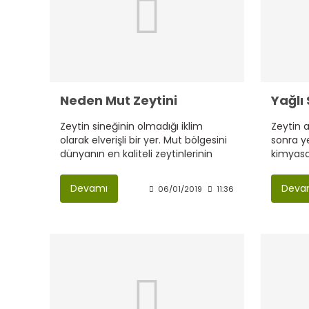
Neden Mut Zeytini
Zeytin sineğinin olmadığı iklim
Zeytin 
olarak elverişli bir yer. Mut bölgesini
sonra y
dünyanın en kaliteli zeytinlerinin
kimyas
üretildiği, en kaliteli yağların
sadece 
üretildiği bir bölge olarak karşımıza
gitmesin
Devamı
Deva
06/01/2019
11:36
çıkıyor.
türüdür.