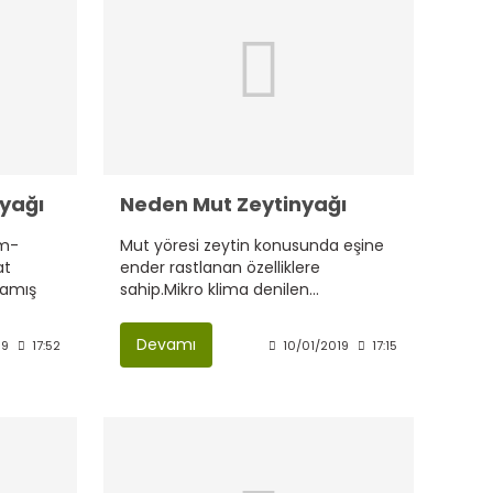
nyağı
Neden Mut Zeytinyağı
im-
Mut yöresi zeytin konusunda eşine
at
ender rastlanan özelliklere
mamış
sahip.Mikro klima denilen...
dilir.
Devamı
19
17:52
10/01/2019
17:15