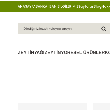
ANASAYFA
BANKA IBAN BİLGİLERİMİZ
Sayfalar
Blog
Hakk
ZEYTİNYAĞI
ZEYTİN
YÖRESEL ÜRÜNLER
K