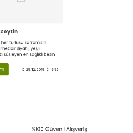
 Zeytin
 her türlüsü soframızın
mezidir.Siyahı, yeşili
ı süsleyen en sağlıklı besin
mı
25/12/2018
15:52
%100 Güvenli Alışveriş