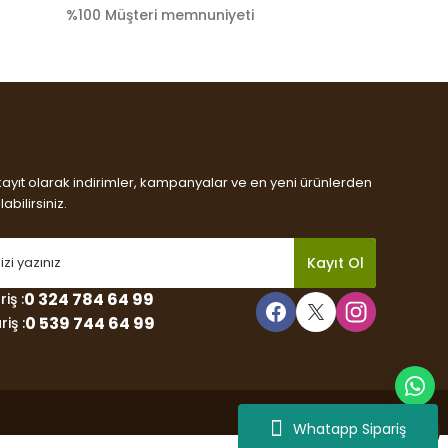
%100 Müşteri memnuniyeti
kayıt olarak indirimler, kampanyalar ve en yeni ürünlerden
abilirsiniz.
Kayıt Ol
0 324 784 64 99
iş :
0 539 744 64 99
iş :
Whatapp Sipariş