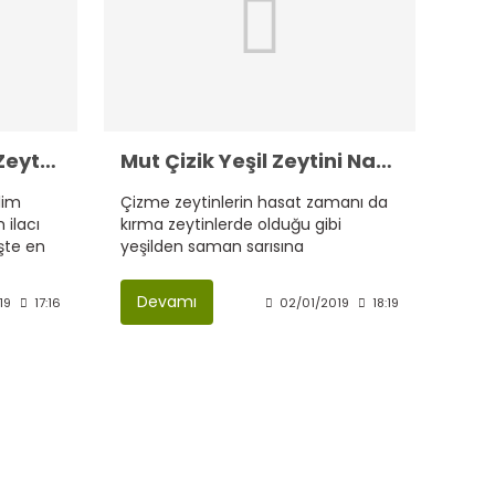
İlaçsız Zeytin İlaçsız Zeytinyağı Mut'ta Yetişir
Mut Çizik Yeşil Zeytini Nasıl Yapılır, Tatlandırılır.?
lim
Çizme zeytinlerin hasat zamanı da
 ilacı
kırma zeytinlerde olduğu gibi
İşte en
yeşilden saman sarısına
lim
döndüğünde ve hafif
pembeleştiğinde yapılır. Hasat
Devamı
19
17:16
02/01/2019
18:19
zamanı, iklim ve zeytin türüne göre
değişir