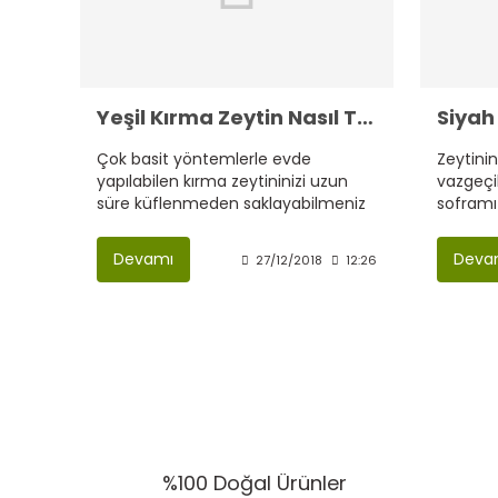
Yeşil Kırma Zeytin Nasıl Tatlandırılır.?
Siyah
Çok basit yöntemlerle evde
Zeytinin
yapılabilen kırma zeytininizi uzun
vazgeçil
süre küflenmeden saklayabilmeniz
soframız
için bazı basit kuralları uygulamanız
gerekir. Bu zeytinin küflenmemesi
Devamı
Deva
27/12/2018
12:26
için
%100 Doğal Ürünler