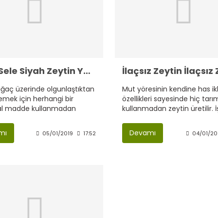
Yağlı Sele Siyah Zeytin Yapımı!
ağaç üzerinde olgunlaştıktan
Mut yöresinin kendine has ik
emek için herhangi bir
özellikleri sayesinde hiç tarım
al madde kullanmadan
kullanmadan zeytin üretilir. 
tuz ekleyip acı suyunun
büyük faktör Mut ilçesinin ik
i sağlayıp en sağlıklı zeytin
yapısı.
mı
Devamı
05/01/2019
17:52
04/01/20