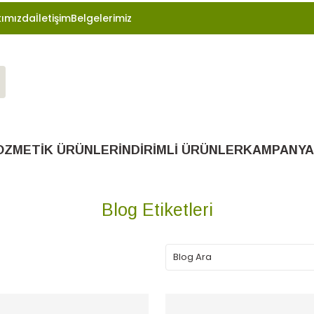
ımızda
İletişim
Belgelerimiz
OZMETİK ÜRÜNLER
İNDİRİMLİ ÜRÜNLER
KAMPANYA
Blog Etiketleri