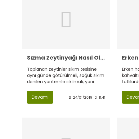
Sızma Zeytinyağı Nasıl Olmalı.?
Toplanan zeytinler sıkım tesisine
Erken h
aynı günde götürülmeli, soğuk sıkım
kahvaltı
denilen yöntemle sıkılmalı, yani
tatlılar
hamurunu işleme sıcaklığının en
yemekte 
fazla 27 derece olması gerekiyor.
Devamı
Deva
24/01/2019
11:41