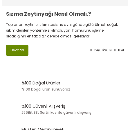
Sızma Zeytinyağı Nasıl Olmalı.?
Toplanan zeytinler sıkım tesisine aynı günde götürülmeli, soğuk
sıkım denilen yöntemle sıkılmalı, yani hamurunu işleme
sıcaklığının en fazla 27 derece olması gerekiyor.
Devamı
24/01/2019
11:41
%100 Doğal Ürünler
%100 Doğal ürün sunuyoruz
%100 Güvenli Alışveriş
256Bit SSL Sertifikası ile güvenli alışveriş
Müşteri Memnuniyeti