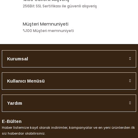
256Bit SSL Sertifikası ile güvenli alışveriş
Müşteri Memnuniyeti
%100 Müşteri memnuniyeti
Kurumsal
Kullanıcı Menüsü
Yardım
E-Bülten
Haber listemize kayıt olarak indirimler, kampanyalar ve en yeni ürünlerden ilk
siz haberdar olabilirsiniz.