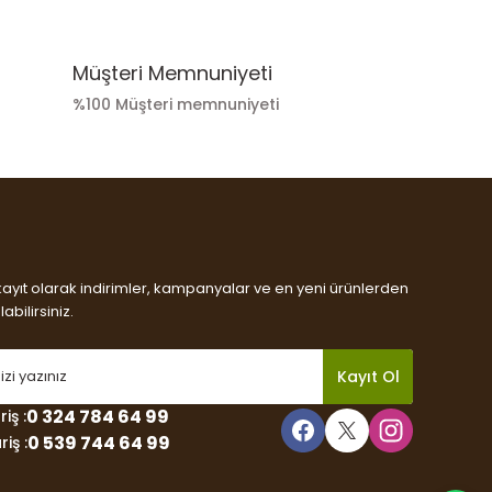
Müşteri Memnuniyeti
%100 Müşteri memnuniyeti
kayıt olarak indirimler, kampanyalar ve en yeni ürünlerden
abilirsiniz.
Kayıt Ol
0 324 784 64 99
iş :
0 539 744 64 99
iş :