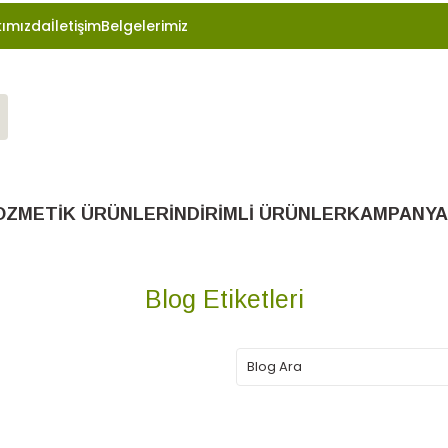
ımızda
İletişim
Belgelerimiz
OZMETİK ÜRÜNLER
İNDİRİMLİ ÜRÜNLER
KAMPANYA
Blog Etiketleri