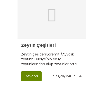
Zeytin Çeşitleri
Zeytin çeşitleri;Edremit /Ayvalık
zeytini: Türkiye'nin en iyi
zeytinlerinden olup zeytinler orta
büyüklüktedir.Çakır Zeytin :Yağlık
zeytindir,
Devamı
22/05/2019
11:44