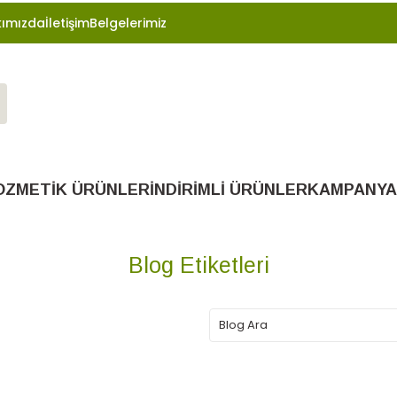
ımızda
İletişim
Belgelerimiz
OZMETİK ÜRÜNLER
İNDİRİMLİ ÜRÜNLER
KAMPANYA
Blog Etiketleri