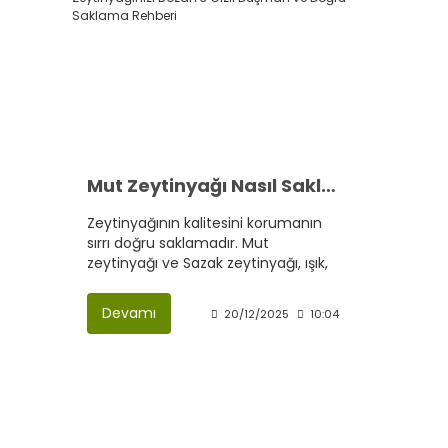
Mut Zeytinyağı Nasıl Saklanmalı? Zeytinyağınızı Bozan 3 Gizli Düşman ve Doğru Saklama Rehberi
Zeytinyağının kalitesini korumanın
sırrı doğru saklamadır. Mut
zeytinyağı ve Sazak zeytinyağı, ışık,
ısı ve hava ile temas ettiğinde
aromasını ve besin değerini
Devamı
20/12/2025
10:04
kaybedebilir. Koyu renk ambalajda,
serin ve karanlık ortamda saklanan
Mut zeytinyağı Avrupa coğrafi
işareti taşıyan ürünler, lezzetini uzun
süre korur. Doğru saklama, kaliteli
zeytinyağının gerçek değerini
ortaya çıkarır.