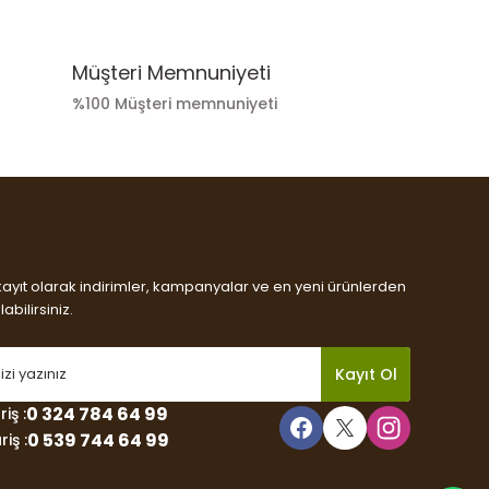
Müşteri Memnuniyeti
%100 Müşteri memnuniyeti
kayıt olarak indirimler, kampanyalar ve en yeni ürünlerden
abilirsiniz.
Kayıt Ol
0 324 784 64 99
iş :
0 539 744 64 99
iş :