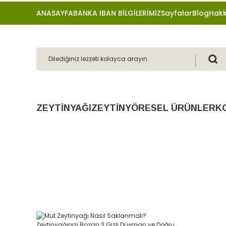
ANASAYFA
BANKA IBAN BİLGİLERİMİZ
Sayfalar
Blog
Hakk
ZEYTİNYAĞI
ZEYTİN
YÖRESEL ÜRÜNLER
K