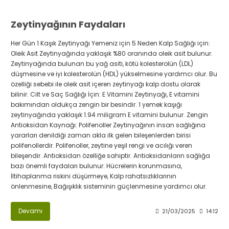
Zeytinyağının Faydaları
Her Gün 1 Kaşık Zeytinyağı Yemeniz için 5 Neden Kalp Sağlığı için:
Oleik Asit Zeytinyağında yaklaşık %80 oranında oleik asit bulunur.
Zeytinyağında bulunan bu yağ asiti, kötü kolesterolün (LDL)
düşmesine ve iyi kolesterolün (HDL) yükselmesine yardımcı olur. Bu
özelliği sebebi ile oleik asit içeren zeytinyağı kalp dostu olarak
bilinir. Cilt ve Saç Sağlığı İçin: E Vitamini Zeytinyağı, E vitamini
bakımından oldukça zengin bir besindir. 1 yemek kaşığı
zeytinyağında yaklaşık 1.94 miligram E vitamini bulunur. Zengin
Antioksidan Kaynağı: Polifenoller Zeytinyağının insan sağlığına
yararları denildiği zaman akla ilk gelen bileşenlerden birisi
polifenollerdir. Polifenoller, zeytine yeşil rengi ve acılığı veren
bileşendir. Antioksidan özelliğe sahiptir. Antioksidanların sağlığa
bazı önemli faydaları bulunur: Hücrelerin korunmasına,
İltihaplanma riskini düşürmeye, Kalp rahatsızlıklarının
önlenmesine, Bağışıklık sisteminin güçlenmesine yardımcı olur.
Devamı
21/03/2025
14:12