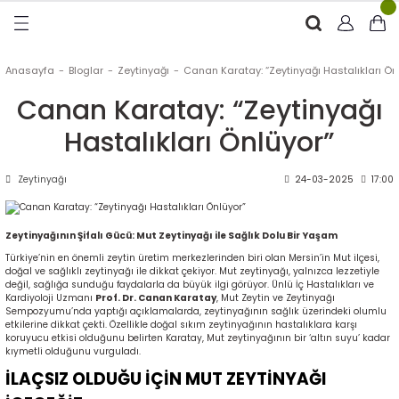
Geri Dön
Geri Dön
Geri Dön
Geri Dön
RÜNLER
ÜRÜNLER
Anasayfa
Bloglar
Zeytinyağı
Canan Karatay: “Zeytinyağı Hastalıkları Ön
Canan Karatay: “Zeytinyağı
ytinyağı (Soğuk Sıkım)
e
ği Kolonyası
Hastalıkları Önlüyor”
Zeytinyağı
tin
rünleri (Zeytinyağlı)
Zeytinyağı
24-03-2025
17:00
 Zeytinyağı
e
nçiçeği)
Zeytinyağının Şifalı Gücü: Mut Zeytinyağı ile Sağlık Dolu Bir Yaşam
Türkiye’nin en önemli zeytin üretim merkezlerinden biri olan Mersin’in Mut ilçesi,
doğal ve sağlıklı zeytinyağı ile dikkat çekiyor. Mut zeytinyağı, yalnızca lezzetiyle
değil, sağlığa sunduğu faydalarla da büyük ilgi görüyor. Ünlü İç Hastalıkları ve
eytin
Kardiyoloji Uzmanı
Prof. Dr. Canan Karatay
, Mut Zeytin ve Zeytinyağı
Sempozyumu’nda yaptığı açıklamalarda, zeytinyağının sağlık üzerindeki olumlu
etkilerine dikkat çekti. Özellikle doğal sıkım zeytinyağının hastalıklara karşı
koruyucu etkisi olduğunu belirten Karatay, Mut zeytinyağının bir ‘altın suyu’ kadar
kıymetli olduğunu vurguladı.
İLAÇSIZ OLDUĞU İÇİN MUT ZEYTİNYAĞI