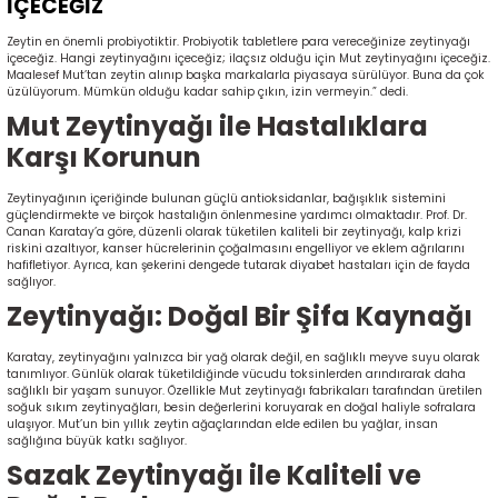
İÇECEĞİZ
Zeytin en önemli probiyotiktir. Probiyotik tabletlere para vereceğinize zeytinyağı
içeceğiz. Hangi zeytinyağını içeceğiz; ilaçsız olduğu için Mut zeytinyağını içeceğiz.
Maalesef Mut’tan zeytin alınıp başka markalarla piyasaya sürülüyor. Buna da çok
üzülüyorum. Mümkün olduğu kadar sahip çıkın, izin vermeyin.” dedi.
Mut Zeytinyağı ile Hastalıklara
Karşı Korunun
Zeytinyağının içeriğinde bulunan güçlü antioksidanlar, bağışıklık sistemini
güçlendirmekte ve birçok hastalığın önlenmesine yardımcı olmaktadır. Prof. Dr.
Canan Karatay’a göre, düzenli olarak tüketilen kaliteli bir zeytinyağı, kalp krizi
riskini azaltıyor, kanser hücrelerinin çoğalmasını engelliyor ve eklem ağrılarını
hafifletiyor. Ayrıca, kan şekerini dengede tutarak diyabet hastaları için de fayda
sağlıyor.
Zeytinyağı: Doğal Bir Şifa Kaynağı
Karatay, zeytinyağını yalnızca bir yağ olarak değil, en sağlıklı meyve suyu olarak
tanımlıyor. Günlük olarak tüketildiğinde vücudu toksinlerden arındırarak daha
sağlıklı bir yaşam sunuyor. Özellikle Mut zeytinyağı fabrikaları tarafından üretilen
soğuk sıkım zeytinyağları, besin değerlerini koruyarak en doğal haliyle sofralara
ulaşıyor. Mut’un bin yıllık zeytin ağaçlarından elde edilen bu yağlar, insan
sağlığına büyük katkı sağlıyor.
Sazak Zeytinyağı ile Kaliteli ve