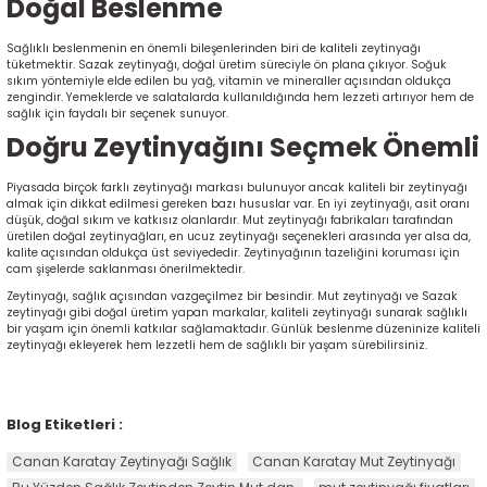
Doğal Beslenme
Sağlıklı beslenmenin en önemli bileşenlerinden biri de kaliteli zeytinyağı
tüketmektir. Sazak zeytinyağı, doğal üretim süreciyle ön plana çıkıyor. Soğuk
sıkım yöntemiyle elde edilen bu yağ, vitamin ve mineraller açısından oldukça
zengindir. Yemeklerde ve salatalarda kullanıldığında hem lezzeti artırıyor hem de
sağlık için faydalı bir seçenek sunuyor.
Doğru Zeytinyağını Seçmek Önemli
Piyasada birçok farklı zeytinyağı markası bulunuyor ancak kaliteli bir zeytinyağı
almak için dikkat edilmesi gereken bazı hususlar var. En iyi zeytinyağı, asit oranı
düşük, doğal sıkım ve katkısız olanlardır. Mut zeytinyağı fabrikaları tarafından
üretilen doğal zeytinyağları, en ucuz zeytinyağı seçenekleri arasında yer alsa da,
kalite açısından oldukça üst seviyededir. Zeytinyağının tazeliğini koruması için
cam şişelerde saklanması önerilmektedir.
Zeytinyağı, sağlık açısından vazgeçilmez bir besindir. Mut zeytinyağı ve Sazak
zeytinyağı gibi doğal üretim yapan markalar, kaliteli zeytinyağı sunarak sağlıklı
bir yaşam için önemli katkılar sağlamaktadır. Günlük beslenme düzeninize kaliteli
zeytinyağı ekleyerek hem lezzetli hem de sağlıklı bir yaşam sürebilirsiniz.
Blog Etiketleri :
Canan Karatay Zeytinyağı Sağlık
Canan Karatay Mut Zeytinyağı