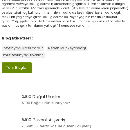
ağartma ve/veya koku giderme işlemlerinden geçirilebilir. Rafine etmek, asitliğini
ve acılığını azaltır. Ağartma işleminde klorofil (Bitkilere renklerini veren pigmentler)
ve olası zirai ilaç kalıntılarını temizlenir, daha az besin öğesi içeren daha açık
renkli bir yağ ortaya çıkar. Koku giderme de, zeytinyağının keskin kokusunu
giderir.Yağ, şişelenip nakledilmesinden önce bozulmaması için, imalathanelerde,
paslanmaz çelik tanklarda yaklaşık 18 derecede saklanır.
Blog Etiketleri :
Zeytinyağı Nasıl Yapılır
Neden Mut Zeytinyağı
mut zeytinyağı fiyatları
Tüm Bloglar
%100 Doğal Ürünler
%100 Doğal ürün sunuyoruz
%100 Güvenli Alışveriş
256Bit SSL Sertifikası ile güvenli alışveriş