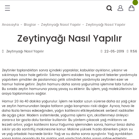
Geri Dön
Geri Dön
Geri Dön
Geri Dön
RÜNLER
ÜRÜNLER
Anasayfa
Bloglar
Zeytinyağı Nasıl Yapılır
Zeytinyağı Nasıl Yapılır
Zeytinyağı Nasıl Yapılır
ytinyağı (Soğuk Sıkım)
e
ği Kolonyası
Zeytinyağı Nasıl Yapılır
22-05-2019
11:56
Zeytinyağı
tin
rünleri (Zeytinyağlı)
 Zeytinyağı
e
nçiçeği)
Zeytinler toplandıktan sonra içindeki yapraklar, kabuklar ayıklanır, yıkanır ve
sıkılmaya hazır hale getirilir. Sıkma işlemi eskiden taş ve granit tekerler yardımıyla
yapılırken şimdiler de paslanmaz çelik silindirler yardımıyla zeytinleri ezer ve
hamur haline getirir. Zeytin hamuru daha sonra yoğurulma işlemine tabi tutulur.
Bu sırada zeytin hamuruna yavaş yavaş su eklenir. Bu işlem, yağ moleküllerinin bir
araya toplanmasını sağlar.
eytin
Hamur 20 ila 40 dakika yoğurulur. İşlem ne kadar uzun sürerse daha az yağ çıkar
ve zeytin hamurundan başka tatların yağa karışması riski doğar. Ayrıca, hava ile
daha fazla temas edeceğinden, yağın kalitesini etkileyebilecek serbest radikaller
de açığa çıkar. Modern sistemlerde, yoğurma işlemi için, oksitlenmeyi önleyici
zararsız bir gazla dolu tanklar kullanılır. Bu yöntem çıkacak yağ miktarını ve
lezzeti artırır, yağın kalitesini korur.
Yoğurma işleminden sonra, hamur biraz daha
sıkılır ya da santrifüj makinesine konur. Makine yüksek hızda dönerken çıkan su
ve yağ ortadaki haznede birikir. Yağ ve su daha sonra ayrıştırılır. Yağ ayrıldıktan
sonra kalan posada da bir miktar yağ vardır.Yağ daha sonra rafine edilebilir,