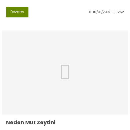
Devamı
16/01/2019
17:52
Neden Mut Zeytini