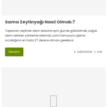
Sızma Zeytinyağı Nasıl Olmalı.?
Toplanan zeytinler sıkım tesisine aynı günde götürülmeli, soğuk
sıkım denilen yöntemle sıkılmalı, yani hamurunu işleme
sıcaklığının en fazla 27 derece olması gerekiyor.
Devamı
24/01/2019
11:41