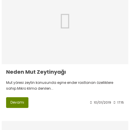
Neden Mut Zeytinyağı
Mut yöresi zeytin konusunda eşine ender rastlanan özelliklere
sahip.Mikro klima denilen...
Devamı
10/01/2019
17:15