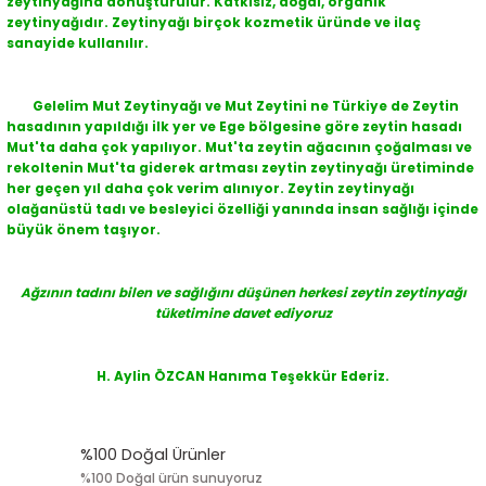
zeytinyağına dönüştürülür. Katkısız, doğal, organik
zeytinyağıdır. Zeytinyağı birçok kozmetik üründe ve ilaç
sanayide kullanılır.
Gelelim Mut Zeytinyağı ve Mut Zeytini ne Türkiye de Zeytin
hasadının yapıldığı ilk yer ve Ege bölgesine göre zeytin hasadı
Mut'ta daha çok yapılıyor. Mut'ta zeytin ağacının çoğalması ve
rekoltenin Mut'ta giderek artması zeytin zeytinyağı üretiminde
her geçen yıl daha çok verim alınıyor. Zeytin zeytinyağı
olağanüstü tadı ve besleyici özelliği yanında insan sağlığı içinde
büyük önem taşıyor.
Ağzının tadını bilen ve sağlığını düşünen herkesi zeytin zeytinyağı
tüketimine davet ediyoruz
H. Aylin ÖZCAN Hanıma Teşekkür Ederiz.
%100 Doğal Ürünler
%100 Doğal ürün sunuyoruz