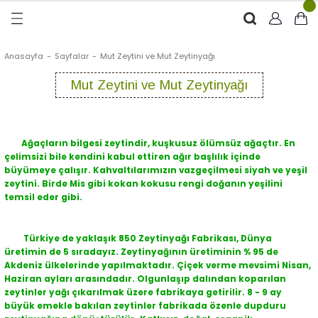
Geri Dön
Geri Dön
Geri Dön
Geri Dön
RÜNLER
ÜRÜNLER
Anasayfa
Sayfalar
Mut Zeytini ve Mut Zeytinyağı
Mut Zeytini ve Mut Zeytinyağı
ytinyağı (Soğuk Sıkım)
e
ği Kolonyası
Zeytinyağı
tin
rünleri (Zeytinyağlı)
Ağaçların bilgesi zeytindir, kuşkusuz ölümsüz ağaçtır. En
çelimsizi bile kendini kabul ettiren ağır başlılık içinde
 Zeytinyağı
e
nçiçeği)
büyümeye çalışır. Kahvaltılarımızın vazgeçilmesi siyah ve yeşil
zeytini. Birde Mis gibi kokan kokusu rengi doğanın yeşilini
temsil eder gibi.
eytin
Türkiye de yaklaşık 850 Zeytinyağı Fabrikası, Dünya
üretimin de 5 sıradayız. Zeytinyağının üretiminin % 95 de
Akdeniz ülkelerinde yapılmaktadır. Çiçek verme mevsimi Nisan,
Haziran ayları arasındadır. Olgunlaşıp dalından koparılan
zeytinler yağı çıkarılmak üzere fabrikaya getirilir. 8 - 9 ay
büyük emekle bakılan zeytinler fabrikada özenle dupduru