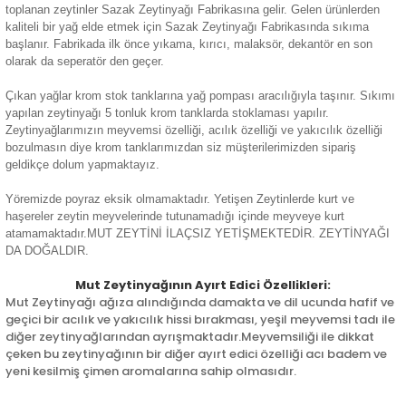
toplanan zeytinler Sazak Zeytinyağı Fabrikasına gelir. Gelen ürünlerden
kaliteli bir yağ elde etmek için Sazak Zeytinyağı Fabrikasında sıkıma
başlanır. Fabrikada ilk önce yıkama, kırıcı, malaksör, dekantör en son
olarak da seperatör den geçer.
Çıkan yağlar krom stok tanklarına yağ pompası aracılığıyla taşınır. Sıkımı
yapılan zeytinyağı 5 tonluk krom tanklarda stoklaması yapılır.
Zeytinyağlarımızın meyvemsi özelliği, acılık özelliği ve yakıcılık özelliği
bozulmasın diye krom tanklarımızdan siz müşterilerimizden sipariş
geldikçe dolum yapmaktayız.
Yöremizde poyraz eksik olmamaktadır. Yetişen Zeytinlerde kurt ve
haşereler zeytin meyvelerinde tutunamadığı içinde meyveye kurt
atamamaktadır.MUT ZEYTİNİ İLAÇSIZ YETİŞMEKTEDİR. ZEYTİNYAĞI
DA DOĞALDIR.
Mut Zeytinyağının Ayırt Edici Özellikleri:
Mut Zeytinyağı ağıza alındığında damakta ve dil ucunda hafif ve
geçici bir acılık ve yakıcılık hissi bırakması, yeşil meyvemsi tadı ile
diğer zeytinyağlarından ayrışmaktadır.Meyvemsiliği ile dikkat
çeken bu zeytinyağının bir diğer ayırt edici özelliği acı badem ve
yeni kesilmiş çimen aromalarına sahip olmasıdır.