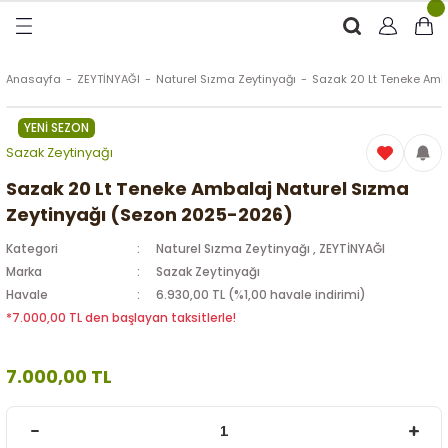
Geri Dön
Geri Dön
Geri Dön
Geri Dön
RÜNLER
ÜRÜNLER
Anasayfa
ZEYTİNYAĞI
Naturel Sızma Zeytinyağı
Sazak 20 Lt Teneke Amb
YENİ SEZON
ytinyağı (Soğuk Sıkım)
e
ği Kolonyası
Sazak Zeytinyağı
Zeytinyağı
tin
rünleri (Zeytinyağlı)
Sazak 20 Lt Teneke Ambalaj Naturel Sızma
Zeytinyağı (Sezon 2025-2026)
 Zeytinyağı
e
nçiçeği)
Kategori
Naturel Sızma Zeytinyağı
,
ZEYTİNYAĞI
Marka
Sazak Zeytinyağı
Havale
6.930,00 TL (%1,00 havale indirimi)
*7.000,00 TL den başlayan taksitlerle!
eytin
7.000,00 TL