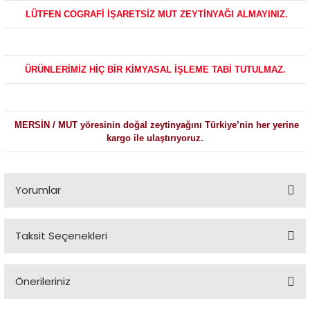
LÜTFEN COGRAFİ İŞARETSİZ MUT ZEYTİNYAĞI ALMAYINIZ.
ÜRÜNLERİMİZ HİÇ BİR KİMYASAL İŞLEME TABİ TUTULMAZ.
MERSİN / MUT yöresinin doğal zeytinyağını Türkiye’nin her yerine
kargo ile ulaştırıyoruz.
Yorumlar
Bu ürüne ilk yorumu siz yapın!
Taksit Seçenekleri
Yorum Yaz
Önerileriniz