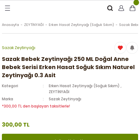
Geri Dön
Geri Dön
Geri Dön
Geri Dön
RÜNLER
ÜRÜNLER
Anasayfa
ZEYTİNYAĞI
Erken Hasat Zeytinyağı (Soğuk Sıkım)
Sazak Bebek
ytinyağı (Soğuk Sıkım)
e
ği Kolonyası
Sazak Zeytinyağı
Zeytinyağı
tin
rünleri (Zeytinyağlı)
Sazak Bebek Zeytinyağı 250 ML Doğal Anne
Bebek Serisi Erken Hasat Soğuk Sıkım Naturel
 Zeytinyağı
e
nçiçeği)
Zeytinyağı 0.3 Asit
Kategori
Erken Hasat Zeytinyağı (Soğuk Sıkım)
,
ZEYTİNYAĞI
Marka
Sazak Zeytinyağı
eytin
*300,00 TL den başlayan taksitlerle!
300,00 TL