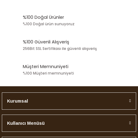
konularda yetersiz gördüğünüz noktaları öneri formunu kullanarak
tarafımıza iletebilirsiniz.
Görüş ve önerileriniz için teşekkür ederiz.
%100 Doğal Ürünler
%100 Doğal ürün sunuyoruz
Ürün resmi kalitesiz, bozuk veya görüntülenemiyor.
Ürün açıklamasında eksik bilgiler bulunuyor.
%100 Güvenli Alışveriş
Ürün bilgilerinde hatalar bulunuyor.
256Bit SSL Sertifikası ile güvenli alışveriş
Ürün fiyatı diğer sitelerden daha pahalı.
Bu ürüne benzer farklı alternatifler olmalı.
Müşteri Memnuniyeti
%100 Müşteri memnuniyeti
Kurumsal
Gönder
Kullanıcı Menüsü