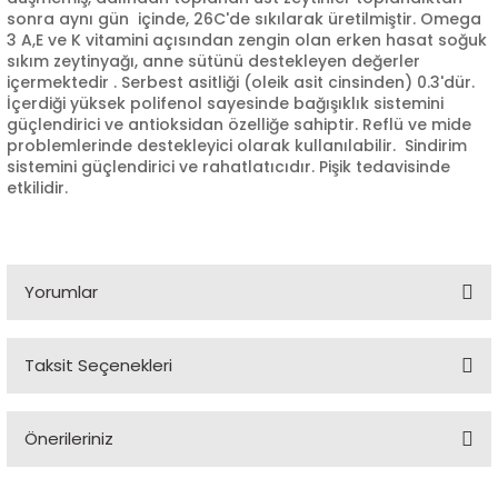
sonra aynı gün içinde, 26C'de sıkılarak üretilmiştir. Omega
3 A,E ve K vitamini açısından zengin olan erken hasat soğuk
sıkım zeytinyağı, anne sütünü destekleyen değerler
içermektedir . Serbest asitliği (oleik asit cinsinden) 0.3'dür.
İçerdiği yüksek polifenol sayesinde bağışıklık sistemini
güçlendirici ve antioksidan özelliğe sahiptir. Reflü ve mide
problemlerinde destekleyici olarak kullanılabilir. Sindirim
sistemini güçlendirici ve rahatlatıcıdır. Pişik tedavisinde
etkilidir.
Yorumlar
Bu ürüne ilk yorumu siz yapın!
Taksit Seçenekleri
Yorum Yaz
Önerileriniz
Bu ürünün fiyat bilgisi, resim, ürün açıklamalarında ve diğer