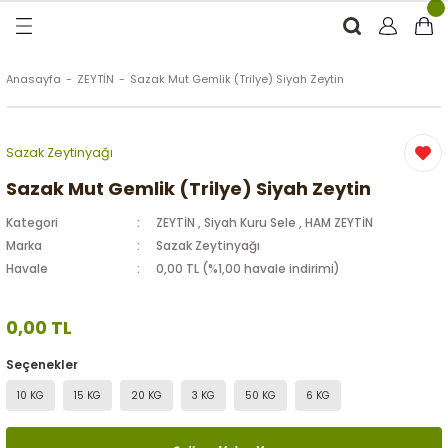
Geri Dön
Geri Dön
Geri Dön
Geri Dön
RÜNLER
ÜRÜNLER
Anasayfa
ZEYTİN
Sazak Mut Gemlik (Trilye) Siyah Zeytin
ytinyağı (Soğuk Sıkım)
e
ği Kolonyası
Sazak Zeytinyağı
Zeytinyağı
tin
rünleri (Zeytinyağlı)
Sazak Mut Gemlik (Trilye) Siyah Zeytin
Kategori
ZEYTİN
,
Siyah Kuru Sele
,
HAM ZEYTİN
 Zeytinyağı
e
nçiçeği)
Marka
Sazak Zeytinyağı
Havale
0,00 TL (%1,00 havale indirimi)
0,00 TL
eytin
Seçenekler
10 KG
15 KG
20 KG
3 KG
50 KG
6 KG