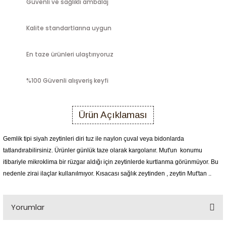
Güvenli ve sağlıklı ambalaj
Kalite standartlarına uygun
En taze ürünleri ulaştırıyoruz
%100 Güvenli alışveriş keyfi
Ürün Açıklaması
Gemlik tipi siyah zeytinleri diri tuz ile naylon çuval veya bidonlarda
tatlandırabilirsiniz. Ürünler günlük taze olarak kargolanır. Mut'un konumu
itibariyle mikroklima bir rüzgar aldığı için zeytinlerde kurtlanma görünmüyor. Bu
nedenle zirai ilaçlar kullanılmıyor. Kısacası sağlık zeytinden , zeytin Mut'tan ..
Yorumlar