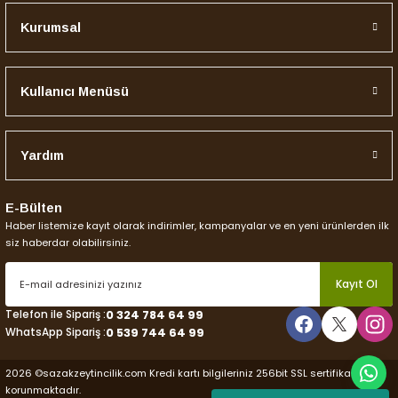
Ürünü Sepete Ekle
Kurumsal
YENİ SEZON
Sazak Zeytinyağı
Sazak CAM Şişe Erken Hasat (SOĞUK SIKIM) 1 LT (Sezon 2025-2026)
Kullanıcı Menüsü
550,00 TL
Yardım
Ürünü Sepete Ekle
E-Bülten
Yeni
Haber listemize kayıt olarak indirimler, kampanyalar ve en yeni ürünlerden ilk
YENİ SEZON
Sazak Zeytinyağı
siz haberdar olabilirsiniz.
Sazak Erken Hasat Soğuk Sıkım Zeytinyağı 5 lt (Sezon 2025-2026)
Kayıt Ol
2.000,00 TL
Telefon ile Sipariş :
0 324 784 64 99
WhatsApp Sipariş :
0 539 744 64 99
Ürünü Sepete Ekle
2026 ©sazakzeytincilik.com Kredi kartı bilgileriniz 256bit SSL sertifikası ile
Yeni
korunmaktadır.
YENİ SEZON 2025
Sazak Zeytin