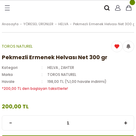
Geri Dön
Geri Dön
Geri Dön
Geri Dön
RÜNLER
ÜRÜNLER
Anasayfa
YÖRESEL ÜRÜNLER
HELVA
Pekmezli Ermenek Helvası Net 300 g
ytinyağı (Soğuk Sıkım)
e
ği Kolonyası
TOROS NATUREL
Zeytinyağı
tin
rünleri (Zeytinyağlı)
Pekmezli Ermenek Helvası Net 300 gr
Kategori
HELVA
,
ZAHTER
 Zeytinyağı
e
nçiçeği)
Marka
TOROS NATUREL
Havale
198,00 TL (%1,00 havale indirimi)
*200,00 TL den başlayan taksitlerle!
eytin
200,00 TL