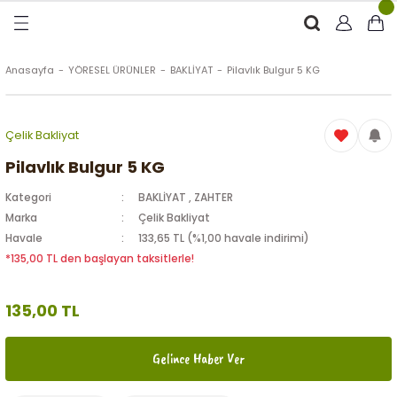
Geri Dön
Geri Dön
Geri Dön
Geri Dön
RÜNLER
ÜRÜNLER
Anasayfa
YÖRESEL ÜRÜNLER
BAKLİYAT
Pilavlık Bulgur 5 KG
ytinyağı (Soğuk Sıkım)
e
ği Kolonyası
Çelik Bakliyat
Zeytinyağı
tin
rünleri (Zeytinyağlı)
Pilavlık Bulgur 5 KG
Kategori
BAKLİYAT
,
ZAHTER
 Zeytinyağı
e
nçiçeği)
Marka
Çelik Bakliyat
Havale
133,65 TL (%1,00 havale indirimi)
*135,00 TL den başlayan taksitlerle!
eytin
135,00 TL
Gelince Haber Ver