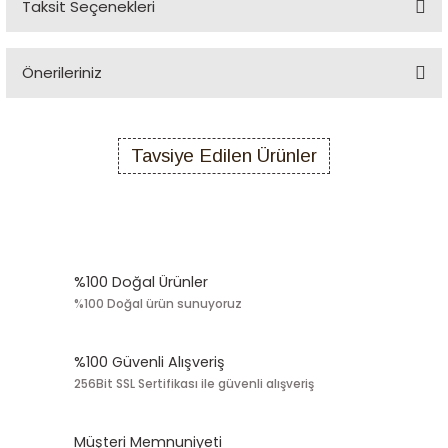
Bu ürüne ilk yorumu siz yapın!
Taksit Seçenekleri
Yorum Yaz
Önerileriniz
Bu ürünün fiyat bilgisi, resim, ürün açıklamalarında ve diğer
konularda yetersiz gördüğünüz noktaları öneri formunu kullanarak
Tavsiye Edilen Ürünler
tarafımıza iletebilirsiniz.
Görüş ve önerileriniz için teşekkür ederiz.
Tükendi
Sazak Zeytin
Ürün resmi kalitesiz, bozuk veya görüntülenemiyor.
Sazak Kırma Yeşil Zeytin 3700 gr Teneke (Kalibre 261-320)
Ürün açıklamasında eksik bilgiler bulunuyor.
%100 Doğal Ürünler
Ürün bilgilerinde hatalar bulunuyor.
1.000,00 TL
%100 Doğal ürün sunuyoruz
Ürün fiyatı diğer sitelerden daha pahalı.
Bu ürüne benzer farklı alternatifler olmalı.
Stokta Yok
%100 Güvenli Alışveriş
256Bit SSL Sertifikası ile güvenli alışveriş
Tükendi
Sazak Zeytin
Sazak Çizik Yeşil Zeytin Net 900 gr ( İri Kalibre 231-260)
Müşteri Memnuniyeti