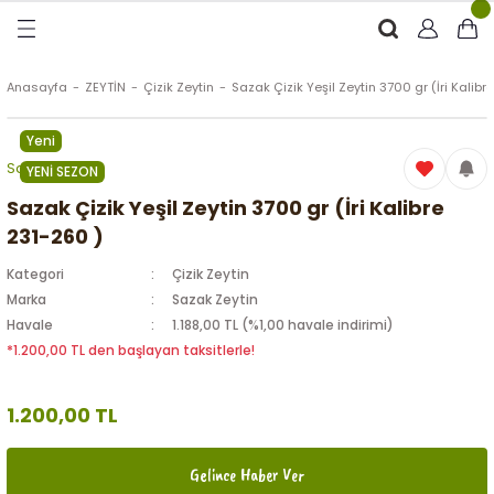
Geri Dön
Geri Dön
Geri Dön
Geri Dön
RÜNLER
ÜRÜNLER
Anasayfa
ZEYTİN
Çizik Zeytin
Sazak Çizik Yeşil Zeytin 3700 gr (İri Kalibr
Yeni
ytinyağı (Soğuk Sıkım)
e
ği Kolonyası
Sazak Zeytin
YENİ SEZON
Zeytinyağı
tin
rünleri (Zeytinyağlı)
Sazak Çizik Yeşil Zeytin 3700 gr (İri Kalibre
231-260 )
 Zeytinyağı
e
nçiçeği)
Kategori
Çizik Zeytin
Marka
Sazak Zeytin
Havale
1.188,00 TL (%1,00 havale indirimi)
*1.200,00 TL den başlayan taksitlerle!
eytin
1.200,00 TL
Gelince Haber Ver