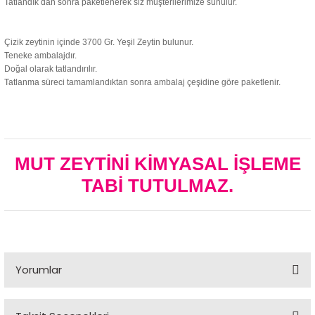
Tatlandık dan sonra paketlenerek siz müşterilerimize sunulur.
Çizik zeytinin içinde 3700 Gr. Yeşil Zeytin bulunur.
Teneke ambalajdır.
Doğal olarak tatlandırılır.
Tatlanma süreci tamamlandıktan sonra ambalaj çeşidine göre paketlenir.
MUT ZEYTİNİ KİMYASAL İŞLEME
TABİ TUTULMAZ.
Yorumlar
Bu ürüne ilk yorumu siz yapın!