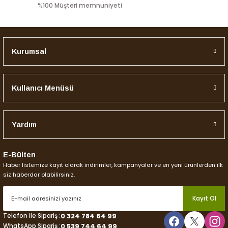
%100 Müşteri memnuniyeti
Gönder
175,00 TL
Stokta Yok
Kurumsal
Tükendi
Sazak Turşu
Sazak Yakan Biber Turşusu 1 lik Pet
Kullanıcı Menüsü
0,00 TL
Yardım
Stokta Yok
E-Bülten
Tükendi
Haber listemize kayıt olarak indirimler, kampanyalar ve en yeni ürünlerden ilk
Sazak Zeytin
siz haberdar olabilirsiniz.
Sazak Domat Tipi Yeşil Zeytin 3700 Gr.
Kayıt Ol
750,00 TL
Telefon ile Sipariş :
0 324 784 64 99
WhatsApp Sipariş :
0 539 744 64 99