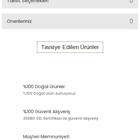
Taksit Seçenekleri
Yorum Yaz
Önerileriniz
Bu ürünün fiyat bilgisi, resim, ürün açıklamalarında ve diğer
konularda yetersiz gördüğünüz noktaları öneri formunu kullanarak
Tavsiye Edilen Ürünler
tarafımıza iletebilirsiniz.
Görüş ve önerileriniz için teşekkür ederiz.
Yeni
YENİ SEZON
Sazak Zeytin
Ürün resmi kalitesiz, bozuk veya görüntülenemiyor.
Sazak Çizik Yeşil Zeytin Net 900 gr ( İri Kalibre 231-260)
Ürün açıklamasında eksik bilgiler bulunuyor.
%100 Doğal Ürünler
Ürün bilgilerinde hatalar bulunuyor.
230,00 TL
%100 Doğal ürün sunuyoruz
Ürün fiyatı diğer sitelerden daha pahalı.
Bu ürüne benzer farklı alternatifler olmalı.
Ürünü Sepete Ekle
%100 Güvenli Alışveriş
256Bit SSL Sertifikası ile güvenli alışveriş
Tükendi
Sazak Zeytin
Sazak Domat Tipi Yeşil Zeytin 900 Gr.
Müşteri Memnuniyeti