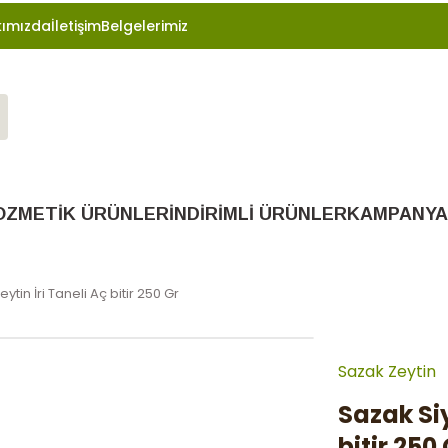
ımızda
İletişim
Belgelerimiz
OZMETİK ÜRÜNLER
İNDİRİMLİ ÜRÜNLER
KAMPANYA
tin İri Taneli Aç bitir 250 Gr
Sazak Zeytin
Sazak Siy
bitir 250