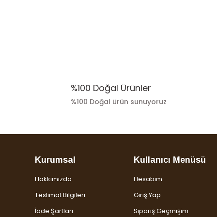
Ürün resmi kalitesiz, bozuk veya görüntülenemiyor.
Ürün açıklamasında eksik bilgiler bulunuyor.
Ürün bilgilerinde hatalar bulunuyor.
Ürün fiyatı diğer sitelerden daha pahalı.
Bu ürüne benzer farklı alternatifler olmalı.
%100 Doğal Ürünler
%100 Doğal ürün sunuyoruz
Kurumsal
Kullanıcı Menüsü
Hakkımızda
Hesabım
Teslimat Bilgileri
Giriş Yap
İade Şartları
Sipariş Geçmişim