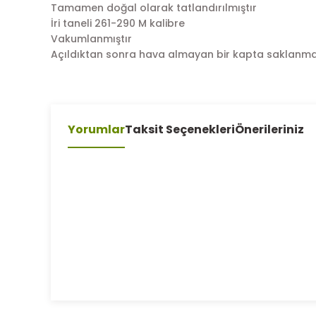
Tamamen doğal olarak tatlandırılmıştır
İri taneli 261-290 M kalibre
Vakumlanmıştır
Açıldıktan sonra hava almayan bir kapta saklanma
Yorumlar
Taksit Seçenekleri
Önerileriniz
Bu ürünün fiyat bilgisi, resim, ürün açıklamalarında ve 
Görüş ve önerileriniz için teşekkür ederiz.