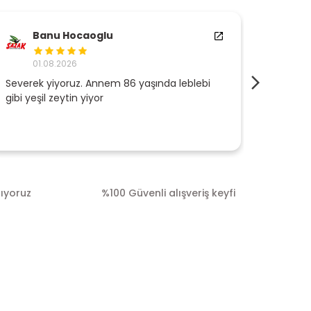
Banu Hocaoglu
Is
01.08.2026
01.
Severek yiyoruz. Annem 86 yaşında leblebi
Hep lezz
gibi yeşil zeytin yiyor
rıyoruz
%100 Güvenli alışveriş keyfi