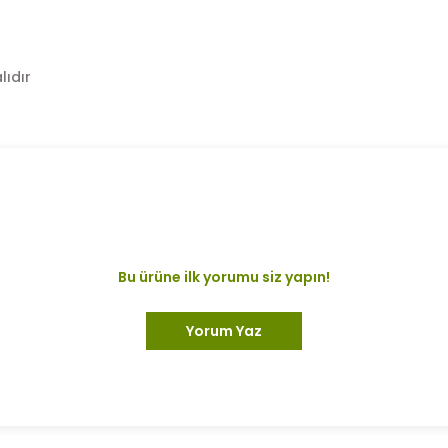
lıdır
Bu ürüne ilk yorumu siz yapın!
Yorum Yaz
diğer konularda yetersiz gördüğünüz noktaları öneri formunu kullanarak 