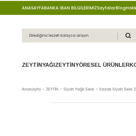
ANASAYFA
BANKA IBAN BİLGİLERİMİZ
Sayfalar
Blog
Hakk
ZEYTİNYAĞI
ZEYTİN
YÖRESEL ÜRÜNLER
K
Anasayfa
ZEYTİN
Siyah Yağlı Sele
Sazak Siyah Sele Zey