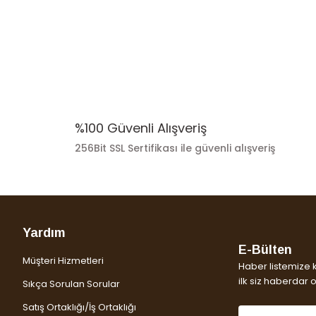
%100 Güvenli Alışveriş
256Bit SSL Sertifikası ile güvenli alışveriş
Gönder
Yardım
E-Bülten
Müşteri Hizmetleri
Haber listemize 
ilk siz haberdar ol
Sıkça Sorulan Sorular
Satış Ortaklığı/İş Ortaklığı