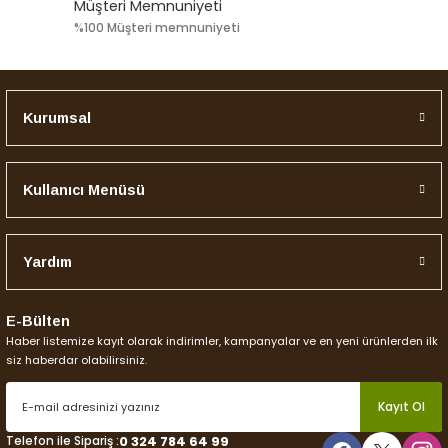
Bu ürüne benzer farklı alternatifler olmalı.
Müşteri Memnuniyeti
%100 Müşteri memnuniyeti
Kurumsal
Gönder
Kullanıcı Menüsü
Yardım
E-Bülten
Haber listemize kayıt olarak indirimler, kampanyalar ve en yeni ürünlerden ilk
siz haberdar olabilirsiniz.
Kayıt Ol
Telefon ile Sipariş :
0 324 784 64 99