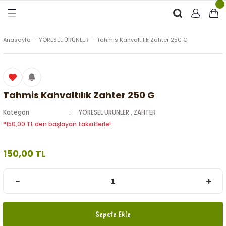
Geri Dön
Geri Dön
Geri Dön
Geri Dön
RÜNLER
ÜRÜNLER
Anasayfa
YÖRESEL ÜRÜNLER
Tahmis Kahvaltılık Zahter 250 G
ytinyağı (Soğuk Sıkım)
e
ği Kolonyası
Zeytinyağı
tin
rünleri (Zeytinyağlı)
Tahmis Kahvaltılık Zahter 250 G
Kategori
YÖRESEL ÜRÜNLER
,
ZAHTER
 Zeytinyağı
e
nçiçeği)
*150,00 TL den başlayan taksitlerle!
150,00 TL
eytin
Sepete Ekle