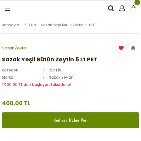
Geri Dön
Geri Dön
Geri Dön
Geri Dön
RÜNLER
ÜRÜNLER
Anasayfa
ZEYTİN
Sazak Yeşil Bütün Zeytin 5 Lt PET
ytinyağı (Soğuk Sıkım)
e
ği Kolonyası
Sazak Zeytin
Zeytinyağı
tin
rünleri (Zeytinyağlı)
Sazak Yeşil Bütün Zeytin 5 Lt PET
Kategori
ZEYTİN
 Zeytinyağı
e
nçiçeği)
Marka
Sazak Zeytin
*400,00 TL den başlayan taksitlerle!
400,00 TL
eytin
Gelince Haber Ver