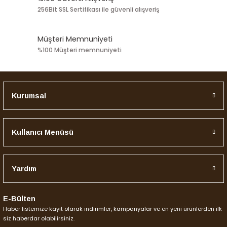
Ürün bilgilerinde hatalar bulunuyor.
256Bit SSL Sertifikası ile güvenli alışveriş
Ürün fiyatı diğer sitelerden daha pahalı.
Bu ürüne benzer farklı alternatifler olmalı.
Müşteri Memnuniyeti
%100 Müşteri memnuniyeti
Kurumsal
Gönder
Kullanıcı Menüsü
Yardım
E-Bülten
Haber listemize kayıt olarak indirimler, kampanyalar ve en yeni ürünlerden ilk
siz haberdar olabilirsiniz.