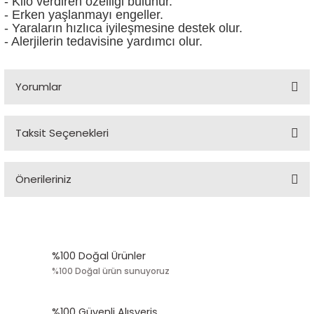
- Kilo verdiren özelliği bulunur.
- Erken yaşlanmayı engeller.
- Yaraların hızlıca iyileşmesine destek olur.
- Alerjilerin tedavisine yardımcı olur.
Yorumlar
Bu ürüne ilk yorumu siz yapın!
Taksit Seçenekleri
Yorum Yaz
Önerileriniz
Bu ürünün fiyat bilgisi, resim, ürün açıklamalarında ve diğer
konularda yetersiz gördüğünüz noktaları öneri formunu kullanarak
tarafımıza iletebilirsiniz.
Görüş ve önerileriniz için teşekkür ederiz.
%100 Doğal Ürünler
%100 Doğal ürün sunuyoruz
Ürün resmi kalitesiz, bozuk veya görüntülenemiyor.
Ürün açıklamasında eksik bilgiler bulunuyor.
%100 Güvenli Alışveriş