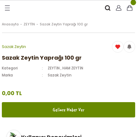
Geri Dön
Geri Dön
Geri Dön
Geri Dön
RÜNLER
ÜRÜNLER
Anasayfa
ZEYTİN
Sazak Zeytin Yaprağı 100 gr
ytinyağı (Soğuk Sıkım)
e
ği Kolonyası
Sazak Zeytin
Zeytinyağı
tin
rünleri (Zeytinyağlı)
Sazak Zeytin Yaprağı 100 gr
Kategori
ZEYTİN
,
HAM ZEYTİN
 Zeytinyağı
e
nçiçeği)
Marka
Sazak Zeytin
0,00 TL
eytin
Gelince Haber Ver