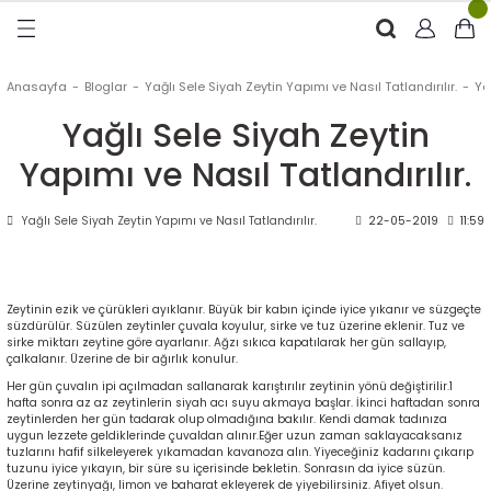
Geri Dön
Geri Dön
Geri Dön
Geri Dön
RÜNLER
ÜRÜNLER
Anasayfa
Bloglar
Yağlı Sele Siyah Zeytin Yapımı ve Nasıl Tatlandırılır.
Ya
Yağlı Sele Siyah Zeytin
ytinyağı (Soğuk Sıkım)
e
ği Kolonyası
Yapımı ve Nasıl Tatlandırılır.
Zeytinyağı
tin
rünleri (Zeytinyağlı)
Yağlı Sele Siyah Zeytin Yapımı ve Nasıl Tatlandırılır.
22-05-2019
11:59
 Zeytinyağı
e
nçiçeği)
Zeytinin ezik ve çürükleri ayıklanır. Büyük bir kabın içinde iyice yıkanır ve süzgeçte
süzdürülür. Süzülen zeytinler çuvala koyulur, sirke ve tuz üzerine eklenir. Tuz ve
sirke miktarı zeytine göre ayarlanır. Ağzı sıkıca kapatılarak her gün sallayıp,
eytin
çalkalanır. Üzerine de bir ağırlık konulur.
Her gün çuvalın ipi açılmadan sallanarak karıştırılır zeytinin yönü değiştirilir.1
hafta sonra az az zeytinlerin siyah acı suyu akmaya başlar. İkinci haftadan sonra
zeytinlerden her gün tadarak olup olmadığına bakılır. Kendi damak tadınıza
uygun lezzete geldiklerinde çuvaldan alınır.Eğer uzun zaman saklayacaksanız
tuzlarını hafif silkeleyerek yıkamadan kavanoza alın. Yiyeceğiniz kadarını çıkarıp
tuzunu iyice yıkayın, bir süre su içerisinde bekletin. Sonrasın da iyice süzün.
Üzerine zeytinyağı, limon ve baharat ekleyerek de yiyebilirsiniz. Afiyet olsun.