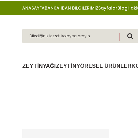
ANASAYFA
BANKA IBAN BİLGİLERİMİZ
Sayfalar
Blog
Hakk
ZEYTİNYAĞI
ZEYTİN
YÖRESEL ÜRÜNLER
K