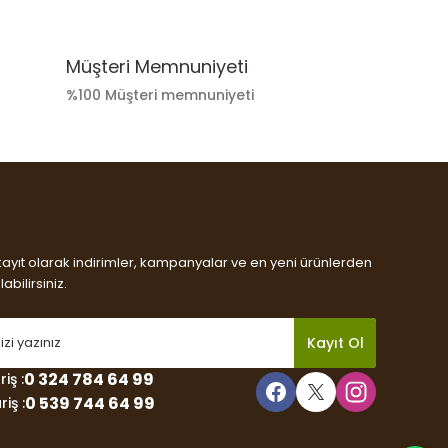
Müşteri Memnuniyeti
%100 Müşteri memnuniyeti
kayıt olarak indirimler, kampanyalar ve en yeni ürünlerden
abilirsiniz.
Kayıt Ol
0 324 784 64 99
iş :
0 539 744 64 99
iş :