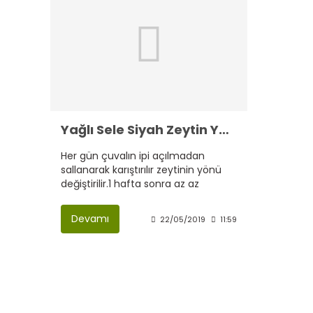
Yağlı Sele Siyah Zeytin Yapımı ve Nasıl Tatlandırılır.
Her gün çuvalın ipi açılmadan
sallanarak karıştırılır zeytinin yönü
değiştirilir.1 hafta sonra az az
zeytinlerin siyah acı
Devamı
22/05/2019
11:59